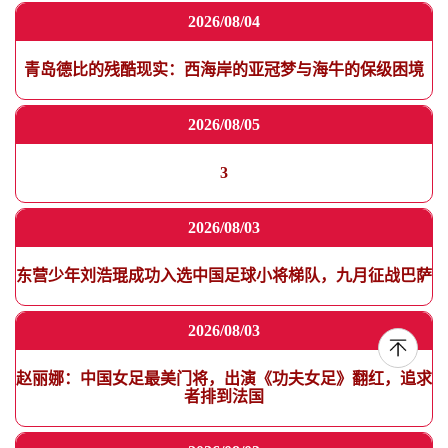
2026/08/04
青岛德比的残酷现实：西海岸的亚冠梦与海牛的保级困境
2026/08/05
3
2026/08/03
东营少年刘浩琨成功入选中国足球小将梯队，九月征战巴萨
2026/08/03
赵丽娜：中国女足最美门将，出演《功夫女足》翻红，追求
者排到法国