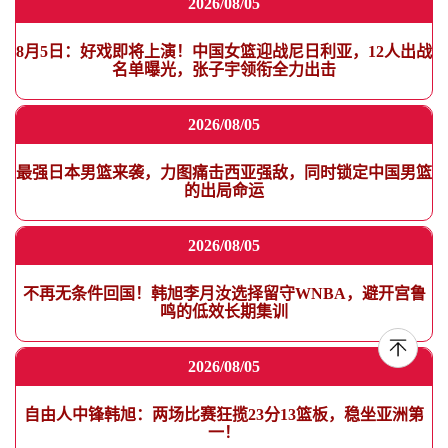
2026/08/05
8月5日：好戏即将上演！中国女篮迎战尼日利亚，12人出战
名单曝光，张子宇领衔全力出击
2026/08/05
最强日本男篮来袭，力图痛击西亚强敌，同时锁定中国男篮
的出局命运
2026/08/05
不再无条件回国！韩旭李月汝选择留守WNBA，避开宫鲁
鸣的低效长期集训
2026/08/05
自由人中锋韩旭：两场比赛狂揽23分13篮板，稳坐亚洲第
一！