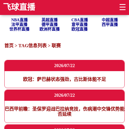
飞球直播
☰
NBA直播
英超直播
CBA直播
中超直播
法甲直播
德甲直播
意甲直播
西甲直播
世界杯直播
欧洲杯直播
欧冠直播
首页
> TAG信息列表 > 联赛
2026/07/22
欧冠：萨巴赫状态强劲，古比斯体能不足
2026/07/22
巴西甲前瞻：圣保罗迎战巴拉纳竞技，伤病潮中交锋优势能
否延续