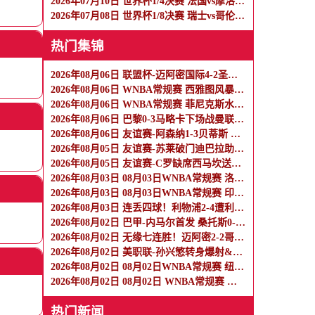
2026年07月10日 世界杯1/4决赛 法国vs摩洛哥 全场录像
2026年07月08日 世界杯1/8决赛 瑞士vs哥伦比亚 全场录像
热门集锦
2026年08月06日 联盟杯-迈阿密国际4-2圣路易斯 梅西2射1传 阿伦助攻戴帽
2026年08月06日 WNBA常规赛 西雅图风暴 86 - 92 纽约自由人 全场集锦
2026年08月06日 WNBA常规赛 菲尼克斯水星 82 - 96 亚特兰大梦想 全场集锦
2026年08月06日 巴黎0-3马略卡下场战曼联 巴黎全场控球近6成+8射3正未果
2026年08月06日 友谊赛-阿森纳1-3贝蒂斯 因卡皮耶破门难救主 福纳尔斯1射2传
2026年08月05日 友谊赛-苏莱破门迪巴拉助攻 罗马4-1纽波特郡
2026年08月05日 友谊赛-C罗缺席西马坎送点 胜利0-2不敌阿尔梅里亚
2026年08月03日 08月03日WNBA常规赛 洛杉矶火花106-101波特兰火焰 全场集锦
2026年08月03日 08月03日WNBA常规赛 印第安纳狂热100-108明尼苏达山猫 全场集锦
2026年08月03日 连丢四球！利物浦2-4遭利兹联逆转 维尔茨钱伯斯破门凯尔凯兹失误
2026年08月02日 巴甲-内马尔首发 桑托斯0-0瑞模贝雷
2026年08月02日 无缘七连胜！迈阿密2-2哥伦布 苏牙传射卡塞米罗乌龙梅西替补登场
2026年08月02日 美职联-孙兴慜转身爆射&穆勒点射破门 温哥华白浪1-1洛杉矶
2026年08月02日 08月02日WNBA常规赛 纽约自由人94-92菲尼克斯水星 全场集锦
2026年08月02日 08月02日 WNBA常规赛 拉斯维加斯王牌83-84芝加哥天空 全场集锦
热门新闻