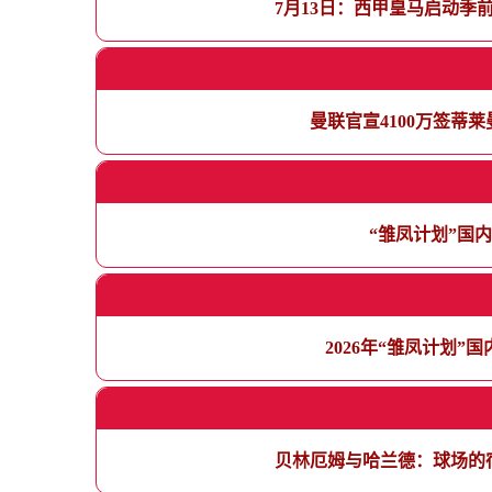
7月13日：西甲皇马启动季
曼联官宣4100万签蒂
“雏凤计划”国
2026年“雏凤计划
贝林厄姆与哈兰德：球场的