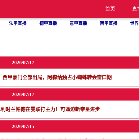
首页
直
法甲直播
德甲直播
意甲直播
西甲直播
世界
2026/07/17
判！西甲豪门全部出局，阿森纳独占小蜘蛛转会窗口期
2026/07/17
比利时兰帕德在曼联打主力！可逼迫新帝星进步
2026/07/15