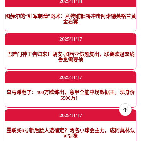
2025/11/18
图赫尔的“红军制造”战术：利物浦旧将冲击阿诺德英格兰黄
金右翼
2025/11/17
巴萨门神王者归来！胡安·加西亚伤愈复出，联赛欧冠双线
告急需要他
2025/11/17
皇马赚翻了：400万欧练出，意甲全能中场数据王，现身价
5500万！
2025/11/17
曼联买6号新后腰人选确定？两名小球会主力，成阿莫林认
可对象