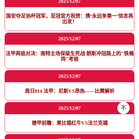
2025/12/07
国安夺足协杯冠军，亚冠官方祝贺：携‘永远争第一’信念再
出发！
2025/12/07
法甲两极对决：南特主场保级生死战 朗斯冲冠路上的"铁桶
阵"考验
2025/12/07
周日014 法甲：尼斯VS昂热——比赛解析
2025/12/07
德甲前瞻：莱比锡红牛VS法兰克福