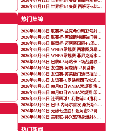
2026年07月12日 世界杯1/4决赛 挪威vs英格兰 全场录像
2026年07月11日 世界杯1/4决赛 西班牙vs比利时 全场录像
热门集锦
2026年08月08日 联赛杯-兰克希尔精彩勾射破门 米德尔斯堡1-0雷克瑟姆
2026年08月08日 联赛杯-阿姆斯特朗破门特林达德建功 狼队3-0维尔港
2026年08月06日 联盟杯-迈阿密国际4-2圣路易斯 梅西2射1传 阿伦助攻戴帽
2026年08月06日 WNBA常规赛 西雅图风暴 86 - 92 纽约自由人 全场集锦
2026年08月06日 WNBA常规赛 菲尼克斯水星 82 - 96 亚特兰大梦想 全场集锦
2026年08月06日 巴黎0-3马略卡下场战曼联 巴黎全场控球近6成+8射3正未果
2026年08月06日 友谊赛-阿森纳1-3贝蒂斯 因卡皮耶破门难救主 福纳尔斯1射2传
2026年08月05日 友谊赛-苏莱破门迪巴拉助攻 罗马4-1纽波特郡
2026年08月05日 友谊赛-C罗缺席西马坎送点 胜利0-2不敌阿尔梅里亚
2026年08月03日 08月03日WNBA常规赛 洛杉矶火花106-101波特兰火焰 全场集锦
2026年08月03日 08月03日WNBA常规赛 印第安纳狂热100-108明尼苏达山猫 全场集锦
2026年08月03日 连丢四球！利物浦2-4遭利兹联逆转 维尔茨钱伯斯破门凯尔凯兹失误
2026年08月02日 巴甲-内马尔首发 桑托斯0-0瑞模贝雷
2026年08月02日 无缘七连胜！迈阿密2-2哥伦布 苏牙传射卡塞米罗乌龙梅西替补登场
2026年08月02日 美职联-孙兴慜转身爆射&穆勒点射破门 温哥华白浪1-1洛杉矶
热门新闻