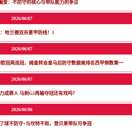
偏爱：不防守的核心与带队能力的争议
2026/06/07
7日：哈兰德双杀意甲防线！1
2026/06/07
夺欧冠两连冠，姆皇转会皇马后防守数据竟排名西甲倒数第一
2026/06/07
力成罪人 马刺G2再输夺冠还有戏吗？
2026/06/06
了球不防守+与坎特不和，登贝莱带队可争冠