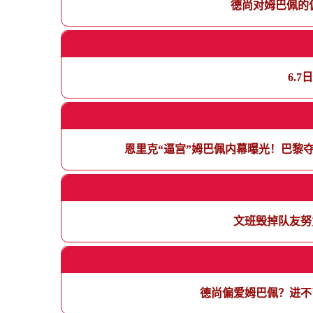
德尚对姆巴佩的
6.
恩里克“逼宫”姆巴佩内幕曝光！巴黎
文班毁掉队友努
德尚偏爱姆巴佩？进不