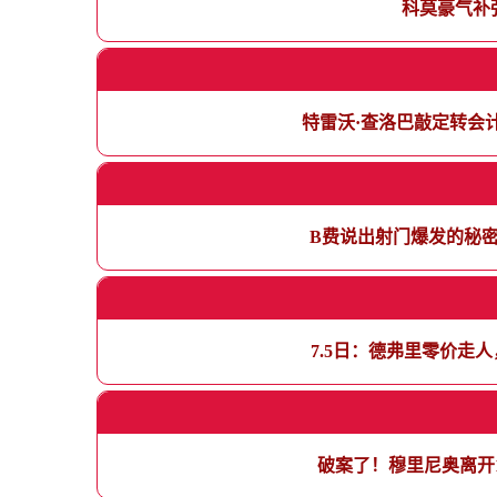
科莫豪气补
特雷沃·查洛巴敲定转会
B费说出射门爆发的秘
7.5日：德弗里零价走
破案了！穆里尼奥离开