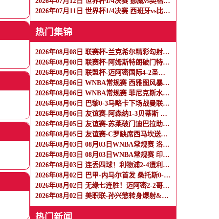
2026年07月12日 世界杯1/4决赛 挪威vs英格兰 全场录像
2026年07月11日 世界杯1/4决赛 西班牙vs比利时 全场录像
热门集锦
2026年08月08日 联赛杯-兰克希尔精彩勾射破门 米德尔斯堡1-0雷克瑟姆
2026年08月08日 联赛杯-阿姆斯特朗破门特林达德建功 狼队3-0维尔港
2026年08月06日 联盟杯-迈阿密国际4-2圣路易斯 梅西2射1传 阿伦助攻戴帽
2026年08月06日 WNBA常规赛 西雅图风暴 86 - 92 纽约自由人 全场集锦
2026年08月06日 WNBA常规赛 菲尼克斯水星 82 - 96 亚特兰大梦想 全场集锦
2026年08月06日 巴黎0-3马略卡下场战曼联 巴黎全场控球近6成+8射3正未果
2026年08月06日 友谊赛-阿森纳1-3贝蒂斯 因卡皮耶破门难救主 福纳尔斯1射2传
2026年08月05日 友谊赛-苏莱破门迪巴拉助攻 罗马4-1纽波特郡
2026年08月05日 友谊赛-C罗缺席西马坎送点 胜利0-2不敌阿尔梅里亚
2026年08月03日 08月03日WNBA常规赛 洛杉矶火花106-101波特兰火焰 全场集锦
2026年08月03日 08月03日WNBA常规赛 印第安纳狂热100-108明尼苏达山猫 全场集锦
2026年08月03日 连丢四球！利物浦2-4遭利兹联逆转 维尔茨钱伯斯破门凯尔凯兹失误
2026年08月02日 巴甲-内马尔首发 桑托斯0-0瑞模贝雷
2026年08月02日 无缘七连胜！迈阿密2-2哥伦布 苏牙传射卡塞米罗乌龙梅西替补登场
2026年08月02日 美职联-孙兴慜转身爆射&穆勒点射破门 温哥华白浪1-1洛杉矶
热门新闻