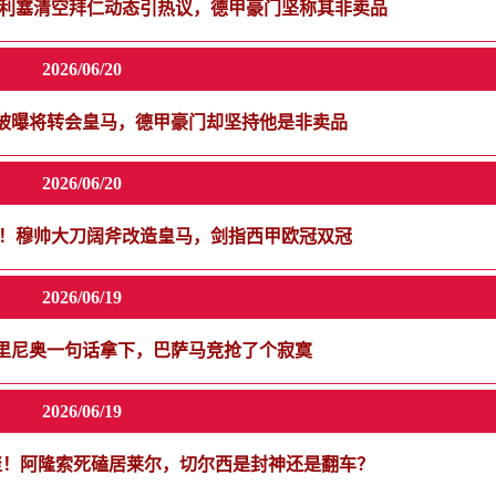
奥利塞清空拜仁动态引热议，德甲豪门坚称其非卖品
2026/06/20
被曝将转会皇马，德甲豪门却坚持他是非卖品
2026/06/20
图！穆帅大刀阔斧改造皇马，剑指西甲欧冠双冠
2026/06/19
里尼奥一句话拿下，巴萨马竞抢了个寂寞
2026/06/19
重聚！阿隆索死磕居莱尔，切尔西是封神还是翻车？