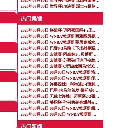
2026年07月10日 世界杯1/4决赛 法国vs摩洛哥 全场录像
2026年07月08日 世界杯1/8决赛 瑞士vs哥伦比亚 全场录像
热门集锦
2026年08月06日 联盟杯-迈阿密国际4-2圣路易斯 梅西2射1传 阿伦助攻戴帽
2026年08月06日 WNBA常规赛 西雅图风暴 86 - 92 纽约自由人 全场集锦
2026年08月06日 WNBA常规赛 菲尼克斯水星 82 - 96 亚特兰大梦想 全场集锦
2026年08月06日 巴黎0-3马略卡下场战曼联 巴黎全场控球近6成+8射3正未果
2026年08月06日 友谊赛-阿森纳1-3贝蒂斯 因卡皮耶破门难救主 福纳尔斯1射2传
2026年08月05日 友谊赛-苏莱破门迪巴拉助攻 罗马4-1纽波特郡
2026年08月05日 友谊赛-C罗缺席西马坎送点 胜利0-2不敌阿尔梅里亚
2026年08月03日 08月03日WNBA常规赛 洛杉矶火花106-101波特兰火焰 全场集锦
2026年08月03日 08月03日WNBA常规赛 印第安纳狂热100-108明尼苏达山猫 全场集锦
2026年08月03日 连丢四球！利物浦2-4遭利兹联逆转 维尔茨钱伯斯破门凯尔凯兹失误
2026年08月02日 巴甲-内马尔首发 桑托斯0-0瑞模贝雷
2026年08月02日 无缘七连胜！迈阿密2-2哥伦布 苏牙传射卡塞米罗乌龙梅西替补登场
2026年08月02日 美职联-孙兴慜转身爆射&穆勒点射破门 温哥华白浪1-1洛杉矶
2026年08月02日 08月02日WNBA常规赛 纽约自由人94-92菲尼克斯水星 全场集锦
2026年08月02日 08月02日 WNBA常规赛 拉斯维加斯王牌83-84芝加哥天空 全场集锦
热门新闻