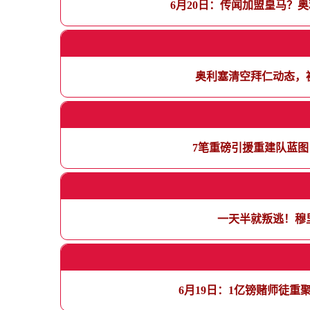
6月20日：传闻加盟皇马？
奥利塞清空拜仁动态，
7笔重磅引援重建队蓝
一天半就叛逃！穆
6月19日：1亿镑赌师徒