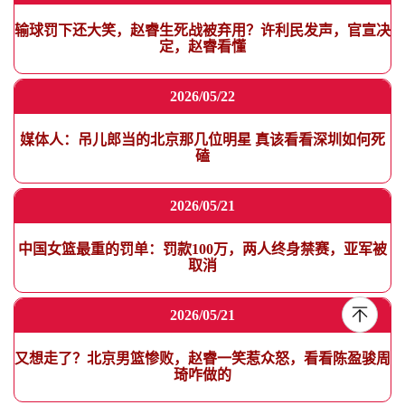
输球罚下还大笑，赵睿生死战被弃用？许利民发声，官宣决
定，赵睿看懂
2026/05/22
媒体人：吊儿郎当的北京那几位明星 真该看看深圳如何死
磕
2026/05/21
中国女篮最重的罚单：罚款100万，两人终身禁赛，亚军被
取消
2026/05/21
又想走了？北京男篮惨败，赵睿一笑惹众怒，看看陈盈骏周
琦咋做的