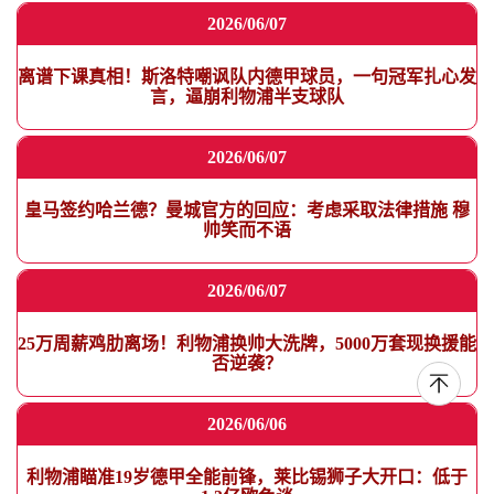
2026/06/07
离谱下课真相！斯洛特嘲讽队内德甲球员，一句冠军扎心发
言，逼崩利物浦半支球队
2026/06/07
皇马签约哈兰德？曼城官方的回应：考虑采取法律措施 穆
帅笑而不语
2026/06/07
25万周薪鸡肋离场！利物浦换帅大洗牌，5000万套现换援能
否逆袭？
2026/06/06
利物浦瞄准19岁德甲全能前锋，莱比锡狮子大开口：低于