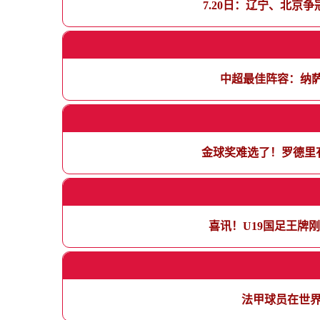
7.20日：辽宁、北京
中超最佳阵容：纳萨
金球奖难选了！罗德里
喜讯！U19国足王牌
法甲球员在世