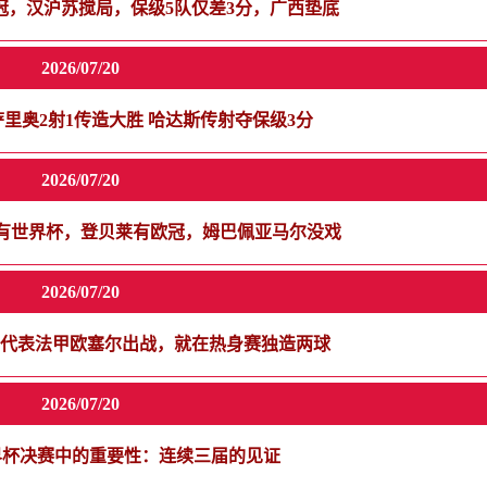
争冠，汉沪苏搅局，保级5队仅差3分，广西垫底
2026/07/20
里奥2射1传造大胜 哈达斯传射夺保级3分
2026/07/20
有世界杯，登贝莱有欧冠，姆巴佩亚马尔没戏
2026/07/20
刚代表法甲欧塞尔出战，就在热身赛独造两球
2026/07/20
界杯决赛中的重要性：连续三届的见证