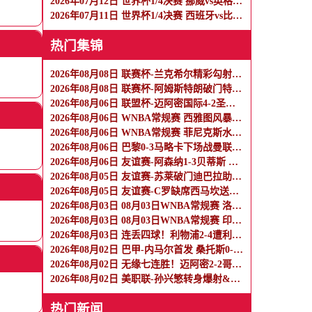
2026年07月12日 世界杯1/4决赛 挪威vs英格兰 全场录像
2026年07月11日 世界杯1/4决赛 西班牙vs比利时 全场录像
热门集锦
2026年08月08日 联赛杯-兰克希尔精彩勾射破门 米德尔斯堡1-0雷克瑟姆
2026年08月08日 联赛杯-阿姆斯特朗破门特林达德建功 狼队3-0维尔港
2026年08月06日 联盟杯-迈阿密国际4-2圣路易斯 梅西2射1传 阿伦助攻戴帽
2026年08月06日 WNBA常规赛 西雅图风暴 86 - 92 纽约自由人 全场集锦
2026年08月06日 WNBA常规赛 菲尼克斯水星 82 - 96 亚特兰大梦想 全场集锦
2026年08月06日 巴黎0-3马略卡下场战曼联 巴黎全场控球近6成+8射3正未果
2026年08月06日 友谊赛-阿森纳1-3贝蒂斯 因卡皮耶破门难救主 福纳尔斯1射2传
2026年08月05日 友谊赛-苏莱破门迪巴拉助攻 罗马4-1纽波特郡
2026年08月05日 友谊赛-C罗缺席西马坎送点 胜利0-2不敌阿尔梅里亚
2026年08月03日 08月03日WNBA常规赛 洛杉矶火花106-101波特兰火焰 全场集锦
2026年08月03日 08月03日WNBA常规赛 印第安纳狂热100-108明尼苏达山猫 全场集锦
2026年08月03日 连丢四球！利物浦2-4遭利兹联逆转 维尔茨钱伯斯破门凯尔凯兹失误
2026年08月02日 巴甲-内马尔首发 桑托斯0-0瑞模贝雷
2026年08月02日 无缘七连胜！迈阿密2-2哥伦布 苏牙传射卡塞米罗乌龙梅西替补登场
2026年08月02日 美职联-孙兴慜转身爆射&穆勒点射破门 温哥华白浪1-1洛杉矶
热门新闻