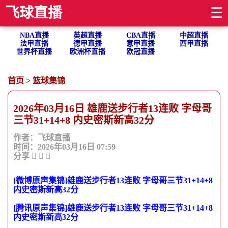
飞球直播
☰
NBA直播
英超直播
CBA直播
中超直播
法甲直播
德甲直播
意甲直播
西甲直播
世界杯直播
欧洲杯直播
欧冠直播
首页
>
篮球集锦
2026年03月16日 雄鹿送步行者13连败 字母哥
三节31+14+8 内史密斯新高32分
作者：飞球直播
时间：2026年03月16日 07:59
分享
[微博原声集锦]雄鹿送步行者13连败 字母哥三节31+14+8
内史密斯新高32分
[腾讯原声集锦]雄鹿送步行者13连败 字母哥三节31+14+8
内史密斯新高32分