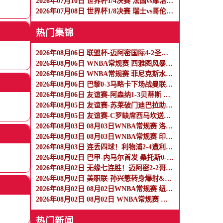
2026年07月10日 世界杯1/4决赛 法国vs摩洛哥 全场录像
2026年07月08日 世界杯1/8决赛 瑞士vs哥伦比亚 全场录像
热门集锦
2026年08月06日 联盟杯-迈阿密国际4-2圣路易斯 梅西2射1传 阿伦助攻戴帽
2026年08月06日 WNBA常规赛 西雅图风暴 86 - 92 纽约自由人 全场集锦
2026年08月06日 WNBA常规赛 菲尼克斯水星 82 - 96 亚特兰大梦想 全场集锦
2026年08月06日 巴黎0-3马略卡下场战曼联 巴黎全场控球近6成+8射3正未果
2026年08月06日 友谊赛-阿森纳1-3贝蒂斯 因卡皮耶破门难救主 福纳尔斯1射2传
2026年08月05日 友谊赛-苏莱破门迪巴拉助攻 罗马4-1纽波特郡
2026年08月05日 友谊赛-C罗缺席西马坎送点 胜利0-2不敌阿尔梅里亚
2026年08月03日 08月03日WNBA常规赛 洛杉矶火花106-101波特兰火焰 全场集锦
2026年08月03日 08月03日WNBA常规赛 印第安纳狂热100-108明尼苏达山猫 全场集锦
2026年08月03日 连丢四球！利物浦2-4遭利兹联逆转 维尔茨钱伯斯破门凯尔凯兹失误
2026年08月02日 巴甲-内马尔首发 桑托斯0-0瑞模贝雷
2026年08月02日 无缘七连胜！迈阿密2-2哥伦布 苏牙传射卡塞米罗乌龙梅西替补登场
2026年08月02日 美职联-孙兴慜转身爆射&穆勒点射破门 温哥华白浪1-1洛杉矶
2026年08月02日 08月02日WNBA常规赛 纽约自由人94-92菲尼克斯水星 全场集锦
2026年08月02日 08月02日 WNBA常规赛 拉斯维加斯王牌83-84芝加哥天空 全场集锦
热门新闻