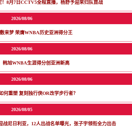
定！8月7日CCTV5全程直播，杨舒予迎来归队首战
2026/08/06
敷来梦 荣膺WNBA历史亚洲得分王
2026/08/06
！韩旭WNBA生涯得分创亚洲新高
2026/08/06
如何重塑 复刻独行侠OR改学步行者？
2026/08/05
迎战尼日利亚，12人出战名单曝光，张子宇领衔全力出击