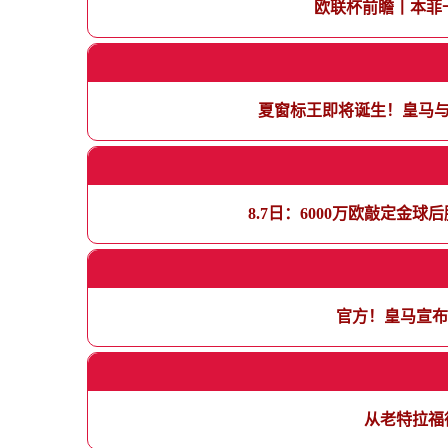
欧联杯前瞻丨本菲
夏窗标王即将诞生！皇马与
8.7日：6000万欧敲定
官方！皇马宣布
从老特拉福