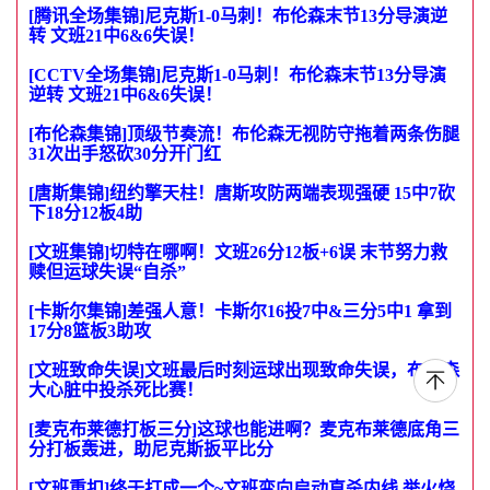
[腾讯全场集锦]尼克斯1-0马刺！布伦森末节13分导演逆
转 文班21中6&6失误！
[CCTV全场集锦]尼克斯1-0马刺！布伦森末节13分导演
逆转 文班21中6&6失误！
[布伦森集锦]顶级节奏流！布伦森无视防守拖着两条伤腿
31次出手怒砍30分开门红
[唐斯集锦]纽约擎天柱！唐斯攻防两端表现强硬 15中7砍
下18分12板4助
[文班集锦]切特在哪啊！文班26分12板+6误 末节努力救
赎但运球失误“自杀”
[卡斯尔集锦]差强人意！卡斯尔16投7中&三分5中1 拿到
17分8篮板3助攻
[文班致命失误]文班最后时刻运球出现致命失误，布伦森
大心脏中投杀死比赛！
[麦克布莱德打板三分]这球也能进啊？麦克布莱德底角三
分打板轰进，助尼克斯扳平比分
[文班重扣]终于打成一个~文班变向启动直杀内线 举火烧