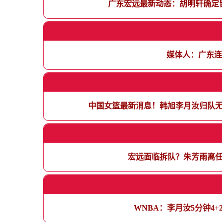
广东宏远最新动态：胡明轩确定
媒体人：广东连
中国女篮最新消息！韩旭李月汝归队
宏远面临拆队？朱芳雨离
WNBA：李月汝5分钟4