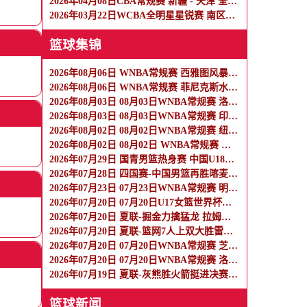
2026年04月08日CBA常规赛 新疆 - 天津 全场录像
2026年03月22日WCBA全明星星锐赛 南区星锐队 - 北区星锐队 全场录像
篮球集锦
2026年08月06日 WNBA常规赛 西雅图风暴 86 - 92 纽约自由人 全场集锦
2026年08月06日 WNBA常规赛 菲尼克斯水星 82 - 96 亚特兰大梦想 全场集锦
2026年08月03日 08月03日WNBA常规赛 洛杉矶火花106-101波特兰火焰 全场集锦
2026年08月03日 08月03日WNBA常规赛 印第安纳狂热100-108明尼苏达山猫 全场集锦
2026年08月02日 08月02日WNBA常规赛 纽约自由人94-92菲尼克斯水星 全场集锦
2026年08月02日 08月02日 WNBA常规赛 拉斯维加斯王牌83-84芝加哥天空 全场集锦
2026年07月29日 国青男篮热身赛 中国U18男篮 75 - 81 纽纳华丁闪电队 全场集锦
2026年07月28日 四国赛-中国男篮再胜喀麦隆 贺希宁25+4+6 焦泊乔17+8
2026年07月23日 07月23日WNBA常规赛 明尼苏达山猫 86 - 76 西雅图风暴 集锦
2026年07月20日 07月20日U17女篮世界杯决赛 美国U17女篮 82 - 73 西班牙U17女篮 集锦
2026年07月20日 夏联-掘金力擒猛龙 拉姆塞20+8 西尔斯17+6 伯内特15+9
2026年07月20日 夏联-篮网7人上双大胜雷霆 乌科马杜23+9 阿什沃思22分
2026年07月20日 07月20日WNBA常规赛 芝加哥天空 91 - 93 亚特兰大梦想 集锦
2026年07月20日 07月20日WNBA常规赛 洛杉矶火花 82 - 90 达拉斯飞翼 集锦
2026年07月19日 夏联-灰熊胜火箭挺进决赛 桑顿12中2 布泽尔13中3 科沃德28+6
篮球新闻