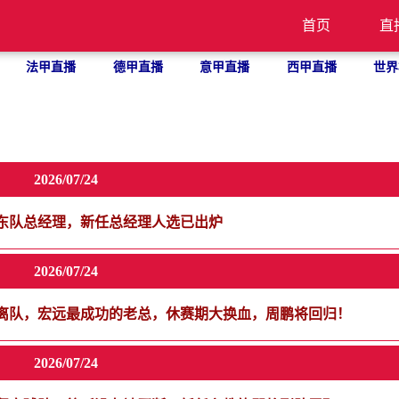
首页
直
法甲直播
德甲直播
意甲直播
西甲直播
世界
2026/07/24
东队总经理，新任总经理人选已出炉
2026/07/24
离队，宏远最成功的老总，休赛期大换血，周鹏将回归！
2026/07/24