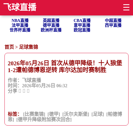
飞球直播
☰
NBA直播
英超直播
CBA直播
中超直播
法甲直播
德甲直播
意甲直播
西甲直播
世界杯直播
欧洲杯直播
欧冠直播
首页
>
足球集锦
2026年05月26日 首次从德甲降级！十人狼堡
1-2遭帕德博恩逆转 库尔达加时赛制胜
作者：飞球直播
时间：2026年05月26日 06:32
分享
标签：
[比赛集锦]
[德甲]
[沃尔夫斯堡]
[足球]
[帕德博
恩]
[德甲升降级附加赛次回合]