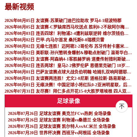
最新视频
2026年08月05日 友谊赛-苏莱破门迪巴拉助攻 罗马4-1纽波特郡
2026年08月05日 友谊赛-C罗缺席西马坎送点 胜利0-2不敌阿尔梅里亚
2026年08月03日 连丢四球！利物浦2-4遭利兹联逆转 维尔茨钱伯斯破门凯尔凯兹失误
2026年08月02日 巴甲-内马尔首发 桑托斯0-0瑞模贝雷
2026年08月02日 无缘七连胜！迈阿密2-2哥伦布 苏牙传射卡塞米罗乌龙梅西替补登场
2026年08月02日 美职联-孙兴慜转身爆射&穆勒点射破门 温哥华白浪1-1洛杉矶
2026年08月02日 友谊赛-阿森纳4-1客胜赫罗纳 道曼传射措利斯破门热苏斯替补建功
2026年08月02日 连丢两球！皇马2-2佛罗伦萨 恩德里克破门 18岁小将西里亚建功
2026年08月01日 巴萨友谊赛点球大战负伯明翰 哈姆扎双响阿德耶米首秀巴德吉失点
2026年08月01日 友谊赛两连胜！尤文2-0尼斯 道格拉斯·路易斯破门奥博沃多建功
2026年08月01日 无缘决赛！中国足球小将红队0-2亚洲明星联，后者决赛战杭州足管
2026年07月31日 友尽赛！拜仁多点开花15-0大胜罗塔埃根 四人双响17岁阿索莫建功
足球录像
2026年07月26日 足球友谊赛 奥克兰FCvs热刺 全场录像
2026年07月26日 足球友谊赛 利物浦vs桑德兰 全场录像
2026年07月26日 足球友谊赛 凯尔特人vsAC米兰 全场录像
2026年07月20日 世界杯决赛 西班牙vs阿根廷 全场录像