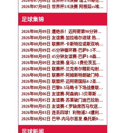
2026年07月08日 世界杯1/8决赛 瑞士vs哥伦比亚 全场录像
2026年07月08日 世界杯1/8决赛 阿根廷vs埃及 全场录像
足球集锦
2026年08月09日 遭绝杀！迈阿密第90分钟丢球1-2蒙特雷 德保罗破门展示梅西球衣
2026年08月09日 友谊赛-加拉格尔进球 热刺1-1赫塔费
2026年08月09日 联赛杯-卡斯特拉诺斯双响 西汉姆联3-1朴茨茅斯
2026年08月09日 45分钟循环赛-巴萨0-1不敌乌迪内斯无缘冠军 巴约挑射绝杀
2026年08月09日 45分钟友谊赛-巴萨1-0森林 拉菲点射费尔明造点 两队各一次中柱
2026年08月09日 友谊赛-皇马2-1费伦茨瓦罗斯 里瓦斯建功埃斯皮破门巴尔韦德助攻
2026年08月08日 联赛杯-兰克希尔精彩勾射破门 米德尔斯堡1-0雷克瑟姆
2026年08月08日 联赛杯-阿姆斯特朗破门特林达德建功 狼队3-0维尔港
2026年08月06日 联盟杯-迈阿密国际4-2圣路易斯 梅西2射1传 阿伦助攻戴帽
2026年08月06日 巴黎0-3马略卡下场战曼联 巴黎全场控球近6成+8射3正未果
2026年08月06日 友谊赛-阿森纳1-3贝蒂斯 因卡皮耶破门难救主 福纳尔斯1射2传
2026年08月05日 友谊赛-苏莱破门迪巴拉助攻 罗马4-1纽波特郡
2026年08月05日 友谊赛-C罗缺席西马坎送点 胜利0-2不敌阿尔梅里亚
2026年08月03日 连丢四球！利物浦2-4遭利兹联逆转 维尔茨钱伯斯破门凯尔凯兹失误
2026年08月02日 巴甲-内马尔首发 桑托斯0-0瑞模贝雷
足球新闻