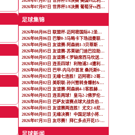
2026年07月07日 世界杯1/8决赛 美国vs比利时 全场录像
2026年07月07日 世界杯1/8决赛 葡萄牙vs西班牙 全场录像
足球集锦
2026年08月06日 联盟杯-迈阿密国际4-2圣路易斯 梅西2射1传 阿伦助攻戴帽
2026年08月06日 巴黎0-3马略卡下场战曼联 巴黎全场控球近6成+8射3正未果
2026年08月06日 友谊赛-阿森纳1-3贝蒂斯 因卡皮耶破门难救主 福纳尔斯1射2传
2026年08月05日 友谊赛-苏莱破门迪巴拉助攻 罗马4-1纽波特郡
2026年08月05日 友谊赛-C罗缺席西马坎送点 胜利0-2不敌阿尔梅里亚
2026年08月03日 连丢四球！利物浦2-4遭利兹联逆转 维尔茨钱伯斯破门凯尔凯兹失误
2026年08月02日 巴甲-内马尔首发 桑托斯0-0瑞模贝雷
2026年08月02日 无缘七连胜！迈阿密2-2哥伦布 苏牙传射卡塞米罗乌龙梅西替补登场
2026年08月02日 美职联-孙兴慜转身爆射&穆勒点射破门 温哥华白浪1-1洛杉矶
2026年08月02日 友谊赛-阿森纳4-1客胜赫罗纳 道曼传射措利斯破门热苏斯替补建功
2026年08月02日 连丢两球！皇马2-2佛罗伦萨 恩德里克破门 18岁小将西里亚建功
2026年08月01日 巴萨友谊赛点球大战负伯明翰 哈姆扎双响阿德耶米首秀巴德吉失点
2026年08月01日 友谊赛两连胜！尤文2-0尼斯 道格拉斯·路易斯破门奥博沃多建功
2026年08月01日 无缘决赛！中国足球小将红队0-2亚洲明星联，后者决赛战杭州足管
2026年07月31日 友尽赛！拜仁多点开花15-0大胜罗塔埃根 四人双响17岁阿索莫建功
足球新闻