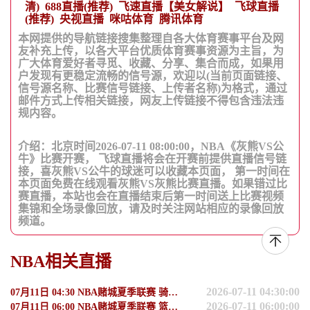
清)
688直播(推荐)
飞速直播【美女解说】
飞球直播
(推荐)
央视直播
咪咕体育
腾讯体育
本网提供的导航链接搜集整理自各大体育赛事平台及网
友补充上传，以各大平台优质体育赛事资源为主旨，为
广大体育爱好者寻觅、收藏、分享、集合而成，如果用
户发现有更稳定流畅的信号源，欢迎以(当前页面链接、
信号源名称、比赛信号链接、上传者名称)为格式，通过
邮件方式上传相关链接，网友上传链接不得包含违法违
规内容。
介绍：北京时间2026-07-11 08:00:00，NBA《灰熊VS公
牛》比赛开赛， 飞球直播将会在开赛前提供直播信号链
接，喜灰熊VS公牛的球迷可以收藏本页面， 第一时间在
本页面免费在线观看灰熊VS灰熊比赛直播。如果错过比
赛直播，本站也会在直播结束后第一时间送上比赛视频
集锦和全场录像回放，请及时关注网站相应的录像回放
频道。
NBA相关直播
2026-07-11 04:30:00
07月11日 04:30 NBA赌城夏季联赛 骑士vs步行者
2026-07-11 06:00:00
07月11日 06:00 NBA赌城夏季联赛 篮网vs尼克斯