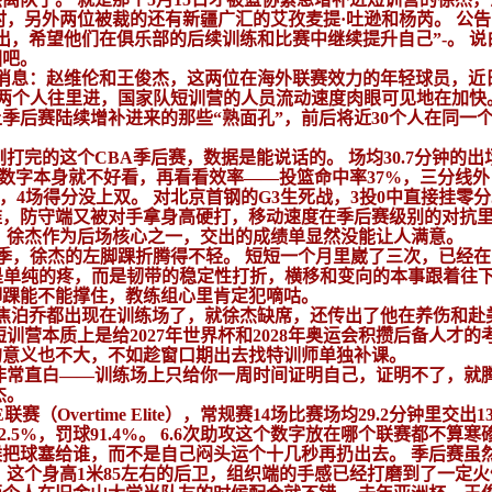
时，另外两位被裁的还有新疆广汇的艾孜麦提·吐逊和杨芮。 公
出，希望他们在俱乐部的后续训练和比赛中继续提升自己”-。 说
回吧。
的消息：赵维伦和王俊杰，这两位在海外联赛效力的年轻球员，近
是两个人往里进，国家队短训营的人员流动速度肉眼可见地在加快
上季后赛陆续增补进来的那些“熟面孔”，前后将近30个人在同一
打完的这个CBA季后赛，数据是能说话的。 场均30.7分钟的出
，得分数字本身就不好看，再看看效率——投篮命中率37%，三分线外
赛，4场得分没上双。 对北京首钢的G3生死战，3投0中直接挂零分
难，防守端又被对手拿身高硬打，移动速度在季后赛级别的对抗
，徐杰作为后场核心之一，交出的成绩单显然没能让人满意。
26赛季，徐杰的左脚踝折腾得不轻。 短短一个月里崴了三次，已经在
不是单纯的疼，而是韧带的稳定性打折，横移和变向的本事跟着往
脚踝能不能撑住，教练组心里肯定犯嘀咕。
、焦泊乔都出现在训练场了，就徐杰缺席，还传出了他在养伤和赴
训营本质上是给2027年世界杯和2028年奥运会积攒后备人才的
的意义也不大，不如趁窗口期出去找特训师单独补课。
非常直白——训练场上只给你一周时间证明自己，证明不了，就
杰。
ertime Elite），常规赛14场比赛场均29.2分钟里交出13.
42.5%，罚球91.4%。 6.6次助攻这个数字放在哪个联赛都不算寒
把球塞给谁，而不是自己闷头运个十几秒再扔出去。 季后赛虽
。 这个身高1米85左右的后卫，组织端的手感已经打磨到了一定