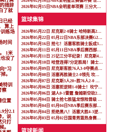
2026年02月16日NBA全明星正赛循环赛 世界队 - 美国新星队 全场录像
告的措辞
2026年02月15日NBA全明星单项赛 三分大赛 - 扣篮大赛 全场录像
白了就
篮球集锦
日已经
。 算上
个训练场
2026年05月22日 尼克斯2-0骑士 哈特新高26分 布伦森19分14助 米切尔26分
2026年05月22日 05月22日NBA东部决赛G2 骑士 - 尼克斯 精彩镜头
场时间
2026年05月16日 抢七！活塞客胜骑士扳成3-3 杜伦15+11 哈登23+7+4断+8失误
2026年05月11日 05月11日NBA季后赛西部半决赛G5 森林狼 - 马刺 精彩镜头
。 1米
2026年05月11日 25记三分平纪录！尼克斯4-0横扫76人进东决 麦克布莱德7三分
里也没了
2026年05月10日 哈登连得7分定胜局！骑士1-2活塞 米切尔35分 坎宁安27+10+10
向“习
2026年05月09日 尼克斯客胜76人3-0夺赛点！布伦森33+5+9 恩比德复出17中7
下掉。
2026年05月08日 活塞再胜骑士2-0领先 坎宁安25+10 哈里斯21+7 哈登13中3
2026年05月07日 尼克斯3人20+胜76人2-0 布伦森26+6 唐斯20+10+7 恩比德伤缺
美特训
2026年05月06日 活塞拒逆转1-0骑士！坎宁安23+7 哈登22分7失误 米切尔23分
考察
2026年05月06日 湖人0-1雷霆 詹姆斯空砍27+6 里夫斯16中3 SGA18+6 切特24+12
2026年05月04日 骑士抢七胜猛龙惊险晋级 阿伦22+19 哈登18+6 巴恩斯24+9+6
腾位置
2026年05月04日 05月04日NBA季后赛东部首轮G7 猛龙 - 骑士 精彩镜头
9分2.1
2026年05月04日 拒绝黑八！活塞大胜4-3逆转魔术 坎宁安32+12 班凯罗38+9+6
碜，说
2026年05月03日 05月02日国青男篮热身赛犍为站 中国U17男篮 78 - 63 犹他预科篮球队 全场集锦
然只打
火候。
篮球新闻