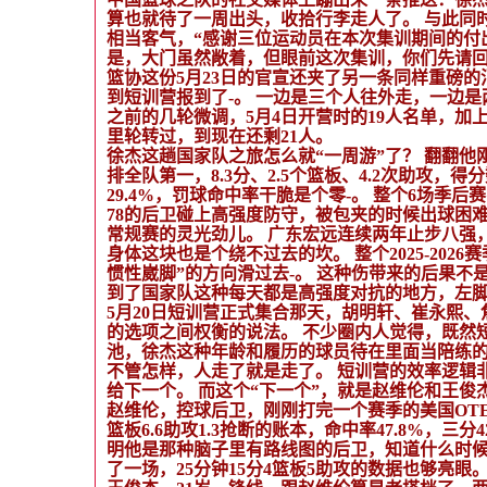
算也就待了一周出头，收拾行李走人了。 与此同
相当客气，“感谢三位运动员在本次集训期间的付
是，大门虽然敞着，但眼前这次集训，你们先请
篮协这份5月23日的官宣还夹了另一条同样重磅
到短训营报到了-。 一边是三个人往外走，一边
之前的几轮微调，5月4日开营时的19人名单，加
里轮转过，到现在还剩21人。
徐杰这趟国家队之旅怎么就“一周游”了？ 翻翻他刚
排全队第一，8.3分、2.5个篮板、4.2次助攻
29.4%，罚球命中率干脆是个零-。 整个6场季后
78的后卫碰上高强度防守，被包夹的时候出球困
常规赛的灵光劲儿。 广东宏远连续两年止步八强
身体这块也是个绕不过去的坎。 整个2025-20
惯性崴脚”的方向滑过去-。 这种伤带来的后果
到了国家队这种每天都是高强度对抗的地方，左
5月20日短训营正式集合那天，胡明轩、崔永熙
的选项之间权衡的说法。 不少圈内人觉得，既然短
池，徐杰这种年龄和履历的球员待在里面当陪练
不管怎样，人走了就是走了。 短训营的效率逻辑
给下一个。 而这个“下一个”，就是赵维伦和王俊
赵维伦，控球后卫，刚刚打完一个赛季的美国OTE联赛（Ov
篮板6.6助攻1.3抢断的账本，命中率47.8%，三分
明他是那种脑子里有路线图的后卫，知道什么时候
了一场，25分钟15分4篮板5助攻的数据也够亮眼