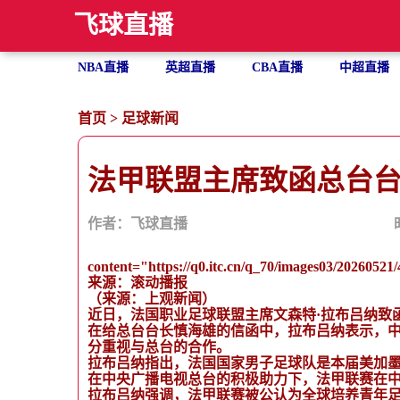
飞球直播
NBA直播
英超直播
CBA直播
中超直播
首页
>
足球新闻
法甲联盟主席致函总台台
作者：飞球直播
content="https://q0.itc.cn/q_70/images03/2026052
来源：滚动播报
（来源：上观新闻）
近日，法国职业足球联盟主席文森特·拉布吕纳致
在给总台台长慎海雄的信函中，拉布吕纳表示，
分重视与总台的合作。
拉布吕纳指出，法国国家男子足球队是本届美加
在中央广播电视总台的积极助力下，法甲联赛在
拉布吕纳强调，法甲联赛被公认为全球培养青年