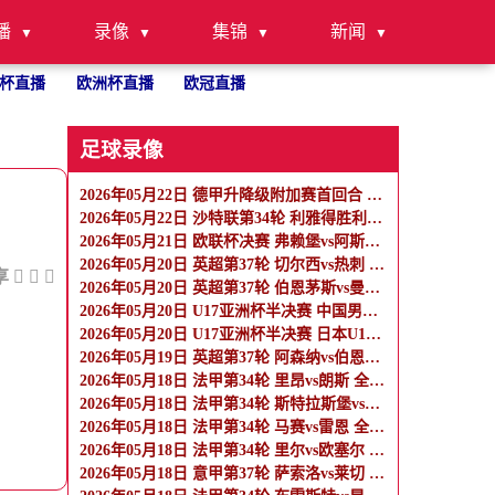
播
录像
集锦
新闻
杯直播
欧洲杯直播
欧冠直播
足球录像
2026年05月22日 德甲升降级附加赛首回合 沃尔夫斯堡vs帕德博恩 全场录像
2026年05月22日 沙特联第34轮 利雅得胜利vs达马克 全场录像
2026年05月21日 欧联杯决赛 弗赖堡vs阿斯顿维拉 全场录像
2026年05月20日 英超第37轮 切尔西vs热刺 全场录像
享
2026年05月20日 英超第37轮 伯恩茅斯vs曼城 全场录像
2026年05月20日 U17亚洲杯半决赛 中国男足U17vs澳大利亚U17 全场录像
2026年05月20日 U17亚洲杯半决赛 日本U17vs乌兹别克斯坦U17 全场录像
2026年05月19日 英超第37轮 阿森纳vs伯恩利 全场录像
2026年05月18日 法甲第34轮 里昂vs朗斯 全场录像
2026年05月18日 法甲第34轮 斯特拉斯堡vs摩纳哥 全场录像
2026年05月18日 法甲第34轮 马赛vs雷恩 全场录像
2026年05月18日 法甲第34轮 里尔vs欧塞尔 全场录像
2026年05月18日 意甲第37轮 萨索洛vs莱切 全场录像