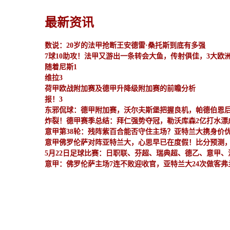
最新资讯
数说：20岁的法甲抢断王安德雷·桑托斯到底有多强
7球10助攻！法甲又游出一条转会大鱼，传射俱佳，3大欧
随着尼斯1
维拉3
荷甲欧战附加赛及德甲升降级附加赛的前瞻分析
报！3
东邪侃球：德甲附加赛，沃尔夫斯堡把握良机，帕德伯恩
炸裂！德甲赛季总结：拜仁强势夺冠，勒沃库森2亿打水漂
意甲第38轮：残阵紫百合能否守住主场？亚特兰大携身价
意甲佛罗伦萨对阵亚特兰大，心思早已在度假！比分预测
5月22日足球比赛：日职联、芬超、瑞典超、德乙、意甲
意甲：佛罗伦萨主场7连不败迎收官，亚特兰大24次做客弗