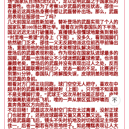
场“国家队百场纪念仪式”，足以证明武磊之于国家队的
重要性。也许是为了考察34岁武磊的竞技状态，邵佳一
在最近这两场热身赛中都让武磊替补出场。那么，武磊
用表现征服邵佳一了吗？
几天前国足战胜新加坡，替补登场的武磊实现了个人的
国家队第100场比赛壮举。接着在对阵泰国队的下半场，
国足迟迟无法打破僵局，直播镜头很懂球地聚焦到曾经
“村里唯一希望”的身上（下图）。没多久，看到国脚们
依然破门乏术，邵佳一义无反顾地派这位前西甲前锋出
场，意图用他的经验和技术来帮球队解决问题。
登场后的武磊表现积极，作为现役在国家队进球最多的
国脚，武磊一出场就让不少球迷燃起赢球希望。也许是
廉颇老矣，登场后的武磊并没有表现出过人之处，反而
暴露出其踢联赛时间过少，状态一般的不足。比赛进行
到第91分钟，泰国队门将解围失误，皮球阴差阳错地跑
到武磊的身前。
眼看对方门将正往回跑，球门空空无人把守，喜欢在中
超吊射的武磊果断抡腿就射（上图）。只可惜不知道是
不是支撑脚打滑，“武球王”这次吊射没踢正部位，皮球
如偏离航道的纸飞机，嗖的一声从禁区弧顶呼啸而过，
直奔角旗区方向而去。
不忍目睹！武磊这次吊射空门实在太过离谱，没射正球
门也就罢了，还把皮球踢得又偏又高又飘又远。有意思
的是武磊踢飞后，镜头不失时机地及时切给国足主帅邵
佳一，后者一副若有所思地样子。如此糟糕表现让人大