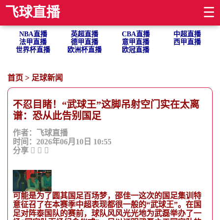
飞球直播
☰
NBA直播
英超直播
CBA直播
中超直播
法甲直播
德甲直播
意甲直播
西甲直播
世界杯直播
欧洲杯直播
欧冠直播
首页
>
足球新闻
不忍目睹！“武球王”这脚吊射空门实在太离
谱：恐从此告别国足
作者：飞球直播
时间：2026年06月10日 10:55
分享
可能是为了圆其国足百场梦，邵佳一这次的国足集训特
意征召了在本赛季中超表现都很一般的“武球王”。在国
足对阵泰国队的赛前，球队风风光光地为武磊举办了一