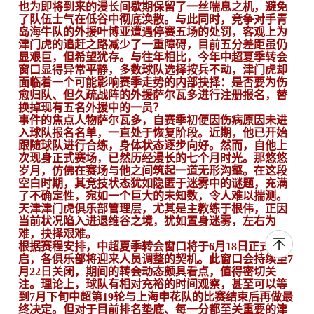
也为即将到来的漫长间歇期保留了一丝喘息之机，避免
了队伍士气在低谷中彻底涣散。与此同时，竞争对手青
岛海牛队的外援叶博亚遭遇停赛五场的处罚，客观上为
津门虎的追赶之路减少了一重障碍，目前五分差距虽仍
显艰巨，但希望犹存。与往年相比，今年中超夏季转会
窗口显得异常平静，多数球队选择按兵不动，津门虎却
面临着一个可能影响赛季走势的内部抉择：是否要为伤
愈归队、但久疏战阵的外援萨尔瓦多进行注册报名，替
换掉现有五名外援中的一员？
事件的焦点人物萨尔瓦多，自赛季初便因伤病原因未进
入球队报名名单，一直处于恢复阶段。近期，他已开始
跟随球队进行合练，身体状态逐步向好。然而，自他上
次现身正式赛场，已然历经漫长的七个月时光。那悠悠
岁月，仿佛在赛场与他之间筑起一道无形沟壑。在这段
空白时期，其竞技状态犹如隐匿于迷雾中的谜题，充满
了不确定性，宛如一个巨大的未知数，令人难以揣测。
天津津门虎俱乐部管理层，尤其是主教练于根伟，正因
当前状况陷入进退维谷之境，犹如置身迷雾，左右为
难，抉择艰难。
根据赛程安排，中超夏季转会窗口将于6月18日正式开
启，各俱乐部将迎来人员调整的契机。此窗口会持续至7
月22日关闭，期间的转会动态颇具看点，值得密切关
注。理论上，球队有相对充裕的时间观察，甚至可以等
到7月下旬中超第19轮与上海申花队的比赛结束后再做最
终决定。但对于目前排名垫底、每一分都至关重要的津