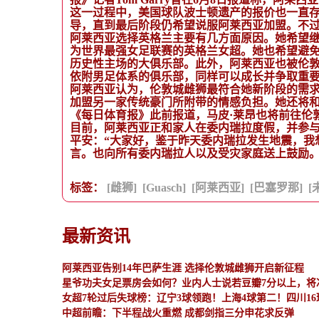
这一过程中，美国球队波士顿遗产的报价也一直存在，
导，直到最后阶段仍希望说服阿莱西亚加盟。不
阿莱西亚选择英格兰主要有几方面原因。她希望
为世界最强女足联赛的英格兰女超。她也希望避
历史性主场的大俱乐部。此外，阿莱西亚也被伦
依附男足体系的俱乐部，同样可以成长并争取重
阿莱西亚认为，伦敦城雌狮最符合她新阶段的需
加盟另一家传统豪门所附带的情感负担。她还将和前队友Jana 
《每日体育报》此前报道，马皮·莱昂也将前往伦
目前，阿莱西亚正和家人在委内瑞拉度假，并参与其
平安：“大家好，鉴于昨天委内瑞拉发生地震，我
言。也向所有委内瑞拉人以及受灾家庭送上鼓励。
标签：
[雌狮]
[Guasch]
[阿莱西亚]
[巴塞罗那]
[
最新资讯
阿莱西亚告别14年巴萨生涯 选择伦敦城雌狮开启新征程
星爷功夫女足票房会如何？业内人士说若豆瓣7分以上，将冲
女超7轮过后失球榜：辽宁3球领跑！上海4球第二！四川1
中超前瞻：下半程战火重燃 成都剑指三分申花求反弹