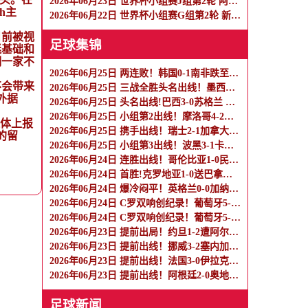
2026年06月23日 世界杯小组赛J组第2轮 阿根廷vs奥地利 全场录像
h主
2026年06月22日 世界杯小组赛G组第2轮 新西兰vs埃及 全场录像
目前被视
足球集锦
迷基础和
明一家不
2026年06月25日 两连败！韩国0-1南非跌至小组第3 马塞科制胜南非小组第2出线
不会带来
2026年06月25日 三战全胜头名出线！墨西哥3-0捷克 40岁奥乔亚登场 捷克小组出局
此外据
2026年06月25日 头名出线!巴西3-0苏格兰 维尼修斯双响库尼亚破门 内马尔替补登场
2026年06月25日 小组第2出线！摩洛哥4-2海地 赛巴里连续3场破门伊西多尔世界波
媒体上报
2026年06月25日 携手出线！瑞士2-1加拿大头名晋级 曼赞比传射巴尔加斯破门
的留
2026年06月25日 小组第3出线！波黑3-1卡塔尔 40岁哲科造对手乌龙卡塔尔小组出局
2026年06月24日 连胜出线！哥伦比亚1-0民主刚果 末轮战葡萄牙争榜首穆尼奥斯制胜
2026年06月24日 首胜!克罗地亚1-0送巴拿马连败出局 布迪米尔制胜魔笛200场里程碑
2026年06月24日 爆冷闷平！英格兰0-0加纳 奥赖利中框凯恩错失绝杀英格兰19射3正
2026年06月24日 C罗双响创纪录！葡萄牙5-0乌兹别克斯坦 门德斯任意球建功
2026年06月24日 C罗双响创纪录！葡萄牙5-0乌兹别克斯坦升榜首 门德斯任意球建功
2026年06月23日 提前出局！约旦1-2遭阿尔及利亚逆转 古伊里制胜 阿根廷锁定头名
2026年06月23日 提前出线！挪威3-2塞内加尔 哈兰德连场双响 厄德高献助攻+失良机
2026年06月23日 提前出线！法国3-0伊拉克 姆巴佩连场双响登贝莱传射奥利塞两助攻
2026年06月23日 提前出线！阿根廷2-0奥地利 梅西失点+双响18球独享世界杯射手王
足球新闻