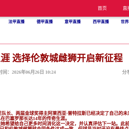
首页
直
法甲直播
德甲直播
意甲直播
西甲直播
世界
生涯 选择伦敦城雌狮开启新征程
时间：2026年06月26日 10:24
分
巴萨女足队长、两届金球奖得主阿莱西亚·普特拉斯已经决定了自己的
在巴塞罗那长达14年的传奇生涯。
但她希望给自己更多时间消化这一决定，并认真评估下一站。此
莱西亚已和伦敦城雌狮就合同条件达成一致，但球员当时还没有最终