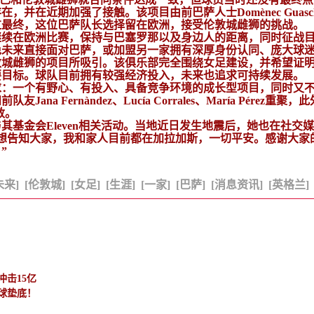
并在近期加强了接触。该项目由前巴萨人士Domènec Guasc
过最终，这位巴萨队长选择留在欧洲，接受伦敦城雌狮的挑战。
继续在欧洲比赛，保持与巴塞罗那以及身边人的距离，同时征战
免未来直接面对巴萨，或加盟另一家拥有深厚身份认同、庞大球
敦城雌狮的项目所吸引。该俱乐部完全围绕女足建设，并希望证
要目标。球队目前拥有较强经济投入，未来也追求可持续发展。
求：一个有野心、有投入、具备竞争环境的成长型项目，同时又
Fernàndez、Lucía Corrales、María Pérez重聚，
敦。
基金会Eleven相关活动。当地近日发生地震后，她也在社交
想告知大家，我和家人目前都在加拉加斯，一切平安。感谢大家
”
未来]
[伦敦城]
[女足]
[生涯]
[一家]
[巴萨]
[消息资讯]
[英格兰]
击15亿
6球垫底！