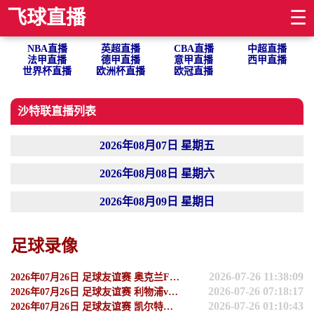
飞球直播
☰
NBA直播
英超直播
CBA直播
中超直播
法甲直播
德甲直播
意甲直播
西甲直播
世界杯直播
欧洲杯直播
欧冠直播
沙特联直播列表
2026年08月07日 星期五
2026年08月08日 星期六
2026年08月09日 星期日
足球录像
2026-07-26 11:38:09
2026年07月26日 足球友谊赛 奥克兰FCvs热刺 全场录像
2026-07-26 07:18:17
2026年07月26日 足球友谊赛 利物浦vs桑德兰 全场录像
2026-07-26 01:10:43
2026年07月26日 足球友谊赛 凯尔特人vsAC米兰 全场录像