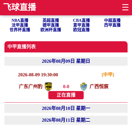
飞球直播
☰
NBA直播
英超直播
CBA直播
中超直播
法甲直播
德甲直播
意甲直播
西甲直播
世界杯直播
欧洲杯直播
欧冠直播
中甲直播列表
2026年08月09日 星期日
2026-08-09 19:30:00
[中甲]
广东广州豹
0
-
0
广西恒宸
正在直播
2026年08月10日 星期一
2026年08月11日 星期二