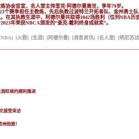
练协会官宣，名人堂主帅里克·阿德尔曼离世，享年79岁。
有23个赛季担任主教练，先后执教过波特兰开拓者队、金州勇士
在其执教生涯中，阿德尔曼共取得1042场胜利（位列NBA历史
023年荣获NBCA颁发的“查克-戴利终身成就奖”。
[NBA]
[火箭]
[生涯]
[阿德尔曼]
[消息资讯]
[名人堂]
[明尼苏达
杜润旺续约顺利推进
英文接受采访
欧洲劲旅！