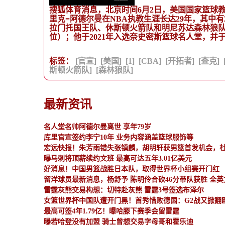
搜狐体育消息，北京时间6月2日，美国国家篮球教
里克=阿德尔曼在NBA执教生涯长达29年，其中
拉门托国王队、休斯顿火箭队和明尼苏达森林狼队。
位）；他于2021年入选奈史密斯篮球名人堂，并于2
标签：
[官宣]
[美国]
[1]
[CBA]
[开拓者]
[查克]
斯顿火箭队]
[森林狼队]
最新资讯
名人堂名帅阿德尔曼离世 享年79岁
库里官宣签约李宁10年 业务内容涵盖篮球服饰等
宏远快报！朱芳雨错失张镇麟，胡明轩获男篮首发机会，
曝马刺将顶薪续约文班 最高可达五年3.01亿美元
好消息！中国男篮战胜日本队，取得世界杯小组赛开门红
留洋球员最新消息，杨舒予 陈明伶合砍46分带队获胜 全
雷霆灰熊交易构想：切特赴灰熊 雷霆3号签选布泽尔
女篮世界杯中国队遭开门黑！首秀惜败德国：G2战又掀翻
最高可签4年1.79亿！曝哈滕下赛季会留雷霆
曝若哈登没有加盟 骑士曾想交易字母哥和霍乐迪