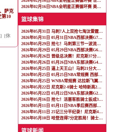
2026年02月16日NBA全明星正赛循环赛 世界队 - 美国星条队 全场录像
2026年02月16日NBA全明星正赛循环赛 美国新星队 - 美国星条队 全场录像
队、萨克
第10
篮球集锦
2026年05月31日 马刺7人上双抢七淘汰雷霆闯进总决赛 文班22+7 亚历山大35+9
]
[休
2026年05月31日 05月31日NBA西部决赛G7 马刺 - 雷霆 全场集锦
2026年05月29日 抢七！马刺第三节一波流大胜雷霆扳成3-3 文班28+10 SGA18中6
2026年05月29日 05月29日NBA西部决赛G6 雷霆 - 马刺 全场集锦
2026年05月26日 晋级总决赛！尼克斯37分大胜横扫骑士 唐斯19分 哈登2球5失误
2026年05月26日 05月26日NBA东部决赛G4 尼克斯 - 骑士 精彩镜头
2026年05月25日 逼上天王山！马刺21分大胜雷霆 文班33+8+5 亚历山大19+7
2026年05月25日 05月25日NBA常规赛 西部决赛G4 雷霆 - 马刺 精彩镜头
2026年05月25日 WNBA常规赛 达拉斯飞翼 91 - 76 纽约自由人 集锦
2026年05月22日 尼克斯2-0骑士 哈特新高26分 布伦森19分14助 米切尔26分
2026年05月22日 05月22日NBA东部决赛G2 骑士 - 尼克斯 精彩镜头
2026年05月16日 抢七！活塞客胜骑士扳成3-3 杜伦15+11 哈登23+7+4断+8失误
2026年05月11日 05月11日NBA季后赛西部半决赛G5 森林狼 - 马刺 精彩镜头
2026年05月11日 25记三分平纪录！尼克斯4-0横扫76人进东决 麦克布莱德7三分
2026年05月10日 哈登连得7分定胜局！骑士1-2活塞 米切尔35分 坎宁安27+10+10
篮球新闻