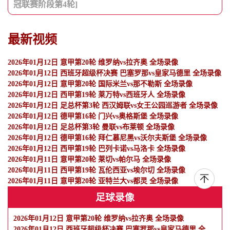
冠联赛阶段第4轮]
最新视频
2026年01月12日 意甲第20轮 维罗纳vs拉齐奥 全场录像
2026年01月12日 西班牙超级杯决赛 巴塞罗那vs皇家马德里 全场录像
2026年01月12日 意甲第20轮 国际米兰vs那不勒斯 全场录像
2026年01月12日 西甲第19轮 莱万特vs西班牙人 全场录像
2026年01月12日 足总杯第3轮 西汉姆联vs女王公园巡游者 全场录像
2026年01月12日 德甲第16轮 门兴vs奥格斯堡 全场录像
2026年01月12日 足总杯第3轮 曼联vs布莱顿 全场录像
2026年01月12日 德甲第16轮 拜仁慕尼黑vs沃尔夫斯堡 全场录像
2026年01月12日 西甲第19轮 巴列卡诺vs马洛卡 全场录像
2026年01月11日 意甲第20轮 莱切vs帕尔马 全场录像
2026年01月11日 西甲第19轮 瓦伦西亚vs埃尔切 全场录像
2026年01月11日 意甲第20轮 亚特兰大vs都灵 全场录像
足球录像
2026年01月12日 意甲第20轮 维罗纳vs拉齐奥 全场录像
2026年01月12日 西班牙超级杯决赛 巴塞罗那vs皇家马德里 全场录像