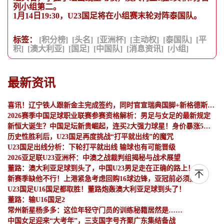
列小组第二。
1月14日19:30，U23国足将在小组赛末轮对阵泰国队。
标签：
[积分榜]
[头名]
[亚洲杯]
[主动权]
[泰国队]
[平
积]
[澳大利亚]
[国足]
[中国队]
[消息资讯]
[小组]
最新资讯
喜讯！辽宁铁人跟新金主完成签约，同时官宣瑞典国脚+新格德斯加盟
2026赛季中国足球职业联赛参赛资格解析：男足与女足的最新规定
新恒大诞生？中国足坛新贵崛起，连买2大强力球星！身价暴涨5千万
历史性胜利后，U23国足再度挑战“打平就出线”的魔咒
U23国足出线分析：下轮打平就出线 输球也有可能晋级
2026亚足联U23亚洲杯：中澳之战裁判组揭秘与战术展望
董路：澳大利亚足球到头了，中国U23男足走在正确的路上！
新赛季缺他不行！上港紧急考虑回购16球边锋，亚冠前必须搞定！
U23国足U16国足都取胜！董路炮轰澳大利亚足球到头了！
董路：输U16国足2
常州新星杨多多：这位年轻守门员的训练秘籍居然是……
中国女足迎来“大考年”，三支国字号齐聚广东集结备战