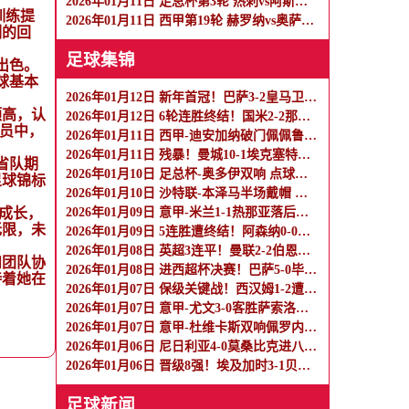
2026年01月11日 足总杯第3轮 热刺vs阿斯顿维拉 全场录像
训练提
2026年01月11日 西甲第19轮 赫罗纳vs奥萨苏纳 全场录像
刻的回
足球集锦
出色。
球基本
2026年01月12日 新年首冠！巴萨3-2皇马卫冕西超杯 拉菲尼亚双响维尼修斯一条龙
颇高，认
2026年01月12日 6轮连胜终结！国米2-2那不勒斯 麦克托米奈双响恰20点射孔蒂染红
门员中，
2026年01月11日 西甲-迪安加纳破门佩佩鲁点射绝平 瓦伦西亚1-1埃尔切
2026年01月11日 残暴！曼城10-1埃克塞特城晋级 塞梅尼奥首秀传射曼城7人建功
省队期
2026年01月10日 足总杯-奥多伊双响 点球大战诺丁汉森林6-7雷克瑟姆
足球锦标
2026年01月10日 沙特联-本泽马半场戴帽 吉达联合4-0拉斯永恒
成长，
2026年01月09日 意甲-米兰1-1热那亚落后榜首3分 莱奥补时绝平普利西奇进球被吹
无限，未
2026年01月09日 5连胜遭终结！阿森纳0-0利物浦 布拉德利中框+伤退因卡皮耶伤退
2026年01月08日 英超3连平！曼联2-2伯恩利 舍什科双响海文乌龙 弗莱彻无缘开门红
和团队协
2026年01月08日 进西超杯决赛！巴萨5-0毕巴 拉菲尼亚2射1传 费尔明巴德吉2传1射
待着她在
2026年01月07日 保级关键战！西汉姆1-2遭森林逆转绝杀 怀特89分钟点射制胜
2026年01月07日 意甲-尤文3-0客胜萨索洛暂升第4 戴维传射米雷蒂破门卡卢卢造乌龙
2026年01月07日 意甲-杜维卡斯双响佩罗内建功 科莫客场3-0完胜比萨
2026年01月06日 尼日利亚4-0莫桑比克进八强 奥斯梅恩双响卢克曼、亚当斯1射2传
2026年01月06日 晋级8强！埃及加时3-1贝宁 萨拉赫破门阿提亚传射 马尔穆什失单刀
足球新闻