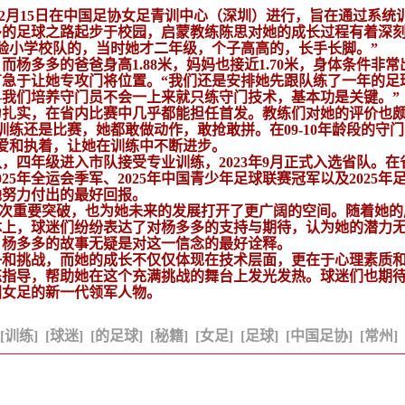
日至2月15日在中国足协女足青训中心（深圳）进行，旨在通过系统
多的足球之路起步于校园，启蒙教练陈思对她的成长过程有着深
验小学校队的，当时她才二年级，个子高高的，长手长脚。”
杨多多的爸爸身高1.88米，妈妈也接近1.70米，身体条件非常
急于让她专攻门将位置。“我们还是安排她先跟队练了一年的足
我们培养守门员不会一上来就只练守门技术，基本功是关键。”
为扎实，在省内比赛中几乎都能担任首发。教练们对她的评价也
练还是比赛，她都敢做动作，敢抢敢拼。在09-10年龄段的守
爱和执着，让她在训练中不断进步。
，四年级进入市队接受专业训练，2023年9月正式入选省队。在
5年全运会季军、2025年中国青少年足球联赛冠军以及2025年
她努力付出的最好回报。
一次重要突破，也为她未来的发展打开了更广阔的空间。随着她的
体上，球迷们纷纷表达了对杨多多的支持与期待，认为她的潜力
，杨多多的故事无疑是对这一信念的最好诠释。
争和挑战，而她的成长不仅仅体现在技术层面，更在于心理素质
练指导，帮助她在这个充满挑战的舞台上发光发热。球迷们也期
国女足的新一代领军人物。
[训练]
[球迷]
[的足球]
[秘籍]
[女足]
[足球]
[中国足协]
[常州]