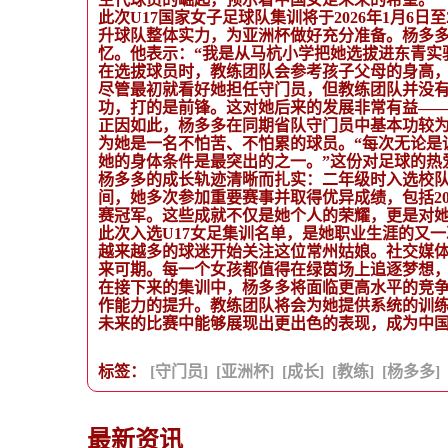
此次U17国家女子足球队集训将于2026年1月6
升球队整体实力，为亚洲杯做好充分准备。杨多
忆。他表示：“我是从马杭小学把她选拔进东青实
在选拔球员时，教练团队会参考孩子父母的身高，而
尽管最初就看好她担任守门员，但教练团队并没有
功，打的是前锋。这对她后来的发展非常有益——
正因如此，杨多多在同期省队守门员中基本功较
为她是一名不怕苦、不怕累的球员。“每次无论是训
她的身体条件是最突出的之一。”这份对足球的热
杨多多的成长轨迹清晰而扎实：二年级时入选校队
间，她多次参加重要赛事并取得优异成绩，包括202
赛冠军。这些成就不仅是她个人的荣耀，更是对
此次入选U17女足集训名单，是她职业生涯的又
越来越多的球迷开始关注这位常州姑娘。社交媒
来可期。每一个女孩都值得在绿茵场上追逐梦想
在接下来的集训中，杨多多将面临更高水平的竞
作能力的提升。教练团队将会为她提供系统的训
未来的比赛中能够展现出更出色的表现，成为中
标签：
[守门员]
[亚洲杯]
[成长]
[教练]
[杨多多]
最新资讯