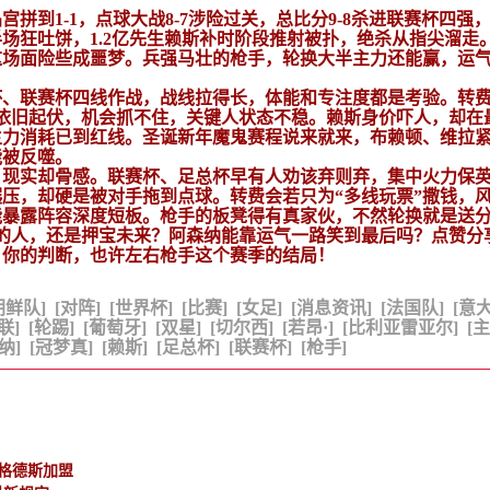
宫拼到1-1，点球大战8-7涉险过关，总比分9-8杀进联赛杯四强
场狂吐饼，1.2亿先生赖斯补时阶段推射被扑，绝杀从指尖溜走
这场面险些成噩梦。兵强马壮的枪手，轮换大半主力还能赢，运
杯、联赛杯四线作战，战线拉得长，体能和专注度都是考验。转
依旧起伏，机会抓不住，关键人状态不稳。赖斯身价吓人，却在
主力消耗已到红线。圣诞新年魔鬼赛程说来就来，布赖顿、维拉
能被反噬。
，现实却骨感。联赛杯、足总杯早有人劝该弃则弃，集中火力保
压，却硬是被对手拖到点球。转费会若只为“多线玩票”撒钱，
能暴露阵容深度短板。枪手的板凳得有真家伙，不然轮换就是送
的人，还是押宝未来？阿森纳能靠运气一路笑到最后吗？点赞分
？你的判断，也许左右枪手这个赛季的结局！
朝鲜队]
[对阵]
[世界杯]
[比赛]
[女足]
[消息资讯]
[法国队]
[意
联]
[轮踢]
[葡萄牙]
[双星]
[切尔西]
[若昂·]
[比利亚雷亚尔]
[主
纳]
[冠梦真]
[赖斯]
[足总杯]
[联赛杯]
[枪手]
格德斯加盟