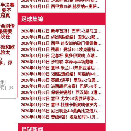
2026年01月11日 足总杯第3轮 热刺vs阿斯顿维拉 全场录像
，半决赛
2026年01月11日 西甲第19轮 赫罗纳vs奥萨苏纳 全场录像
。要不
气是真
足球集锦
费会刚传
2026年01月12日 新年首冠！巴萨3-2皇马卫冕西超杯 拉菲尼亚双响维尼修斯一条龙
最需要
紧咬在
2026年01月12日 6轮连胜终结！国米2-2那不勒斯 麦克托米奈双响恰20点射孔蒂染红
2026年01月11日 西甲-迪安加纳破门佩佩鲁点射绝平 瓦伦西亚1-1埃尔切
英超和欧
2026年01月11日 残暴！曼城10-1埃克塞特城晋级 塞梅尼奥首秀传射曼城7人建功
风险太
2026年01月10日 足总杯-奥多伊双响 点球大战诺丁汉森林6-7雷克瑟姆
分。
2026年01月10日 沙特联-本泽马半场戴帽 吉达联合4-0拉斯永恒
享，评
2026年01月09日 意甲-米兰1-1热那亚落后榜首3分 莱奥补时绝平普利西奇进球被吹
2026年01月09日 5连胜遭终结！阿森纳0-0利物浦 布拉德利中框+伤退因卡皮耶伤退
2026年01月08日 英超3连平！曼联2-2伯恩利 舍什科双响海文乌龙 弗莱彻无缘开门红
大利
2026年01月08日 进西超杯决赛！巴萨5-0毕巴 拉菲尼亚2射1传 费尔明巴德吉2传1射
罚]
[B
2026年01月07日 保级关键战！西汉姆1-2遭森林逆转绝杀 怀特89分钟点射制胜
2026年01月07日 意甲-尤文3-0客胜萨索洛暂升第4 戴维传射米雷蒂破门卡卢卢造乌龙
2026年01月07日 意甲-杜维卡斯双响佩罗内建功 科莫客场3-0完胜比萨
2026年01月06日 尼日利亚4-0莫桑比克进八强 奥斯梅恩双响卢克曼、亚当斯1射2传
2026年01月06日 晋级8强！埃及加时3-1贝宁 萨拉赫破门阿提亚传射 马尔穆什失单刀
足球新闻