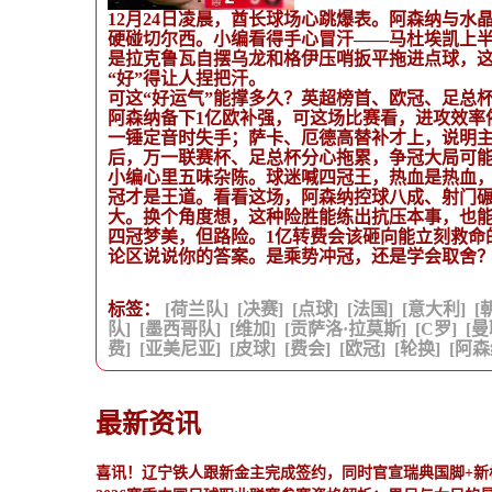
12月24日凌晨，酋长球场心跳爆表。阿森纳与水晶
硬碰切尔西。小编看得手心冒汗——马杜埃凯上半
是拉克鲁瓦自摆乌龙和格伊压哨扳平拖进点球，
“好”得让人捏把汗。
可这“好运气”能撑多久？英超榜首、欧冠、足总
阿森纳备下1亿欧补强，可这场比赛看，进攻效率
一锤定音时失手；萨卡、厄德高替补才上，说明
后，万一联赛杯、足总杯分心拖累，争冠大局可
小编心里五味杂陈。球迷喊四冠王，热血是热血
冠才是王道。看看这场，阿森纳控球八成、射门碾
大。换个角度想，这种险胜能练出抗压本事，也
四冠梦美，但路险。1亿转费会该砸向能立刻救命
论区说说你的答案。是乘势冲冠，还是学会取舍
标签：
[荷兰队]
[决赛]
[点球]
[法国]
[意大利]
[
队]
[墨西哥队]
[维加]
[贡萨洛·拉莫斯]
[C罗]
[曼
费]
[亚美尼亚]
[皮球]
[费会]
[欧冠]
[轮换]
[阿森
最新资讯
喜讯！辽宁铁人跟新金主完成签约，同时官宣瑞典国脚+新