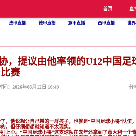
首页
直
法甲直播
德甲直播
意甲直播
西甲直播
世界
足协，提议由他率领的U12中国足
密比赛
时间：2026年06月12日 10:49
分
话了，他说想让自己带的一群孩子，也就是“中国足球小将”队伍
鲜的，但仔细想想就知道不太现实。
别上心。“中国足球小将”这支球队在去年还拿到了意大利一个