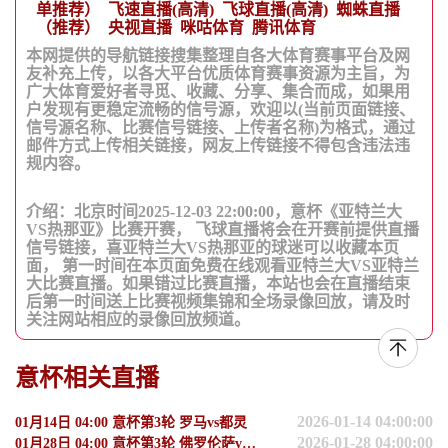
单推荐）
飞速直播(高清)
飞球直播(高清)
蜘蛛直播
（推荐）
央视直播
咪咕体育
腾讯体育
本网提供的导航链接搜集整理自各大体育赛事平台及网
友补充上传，以各大平台优质体育赛事资源为主旨，为
广大体育爱好者寻觅、收藏、分享、集合而成，如果用
户发现有更稳定流畅的信号源，欢迎以(当前页面链接、
信号源名称、比赛信号链接、上传者名称)为格式，通过
邮件方式上传相关链接，网友上传链接不得包含违法违
规内容。
介绍：北京时间2025-12-03 22:00:00，意杯《亚特兰大
VS热那亚》比赛开赛， 飞球直播将会在开赛前提供直播
信号链接，喜亚特兰大VS热那亚的球迷可以收藏本页
面， 第一时间在本页面免费在线观看亚特兰大VS亚特兰
大比赛直播。如果错过比赛直播，本站也会在直播结束
后第一时间送上比赛视频集锦和全场录像回放，请及时
关注网站相应的录像回放频道。
意杯相关直播
2026-01-14 04:00:00
01月14日 04:00 意杯第3轮 罗马vs都灵
2026-01-28 04:00:00
01月28日 04:00 意杯第3轮 佛罗伦萨vs科莫