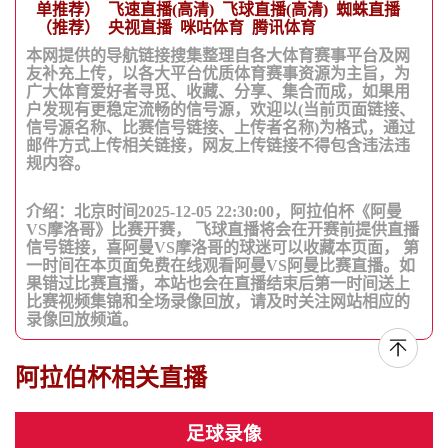
单推荐）
飞速直播(高清)
飞球直播(高清)
蜘蛛直播
（推荐）
央视直播
咪咕体育
腾讯体育
本网提供的导航链接搜集整理自各大体育赛事平台及网
友补充上传，以各大平台优质体育赛事资源为主旨，为
广大体育爱好者寻觅、收藏、分享、集合而成，如果用
户发现有更稳定流畅的信号源，欢迎以(当前页面链接、
信号源名称、比赛信号链接、上传者名称)为格式，通过
邮件方式上传相关链接，网友上传链接不得包含违法违
规内容。
介绍：北京时间2025-12-05 22:30:00，阿拉伯杯《阿曼
VS摩洛哥》比赛开赛， 飞球直播将会在开赛前提供直播
信号链接，喜阿曼VS摩洛哥的球迷可以收藏本页面， 第
一时间在本页面免费在线观看阿曼VS阿曼比赛直播。如
果错过比赛直播，本站也会在直播结束后第一时间送上
比赛视频集锦和全场录像回放，请及时关注网站相应的
录像回放频道。
阿拉伯杯相关直播
足球录像