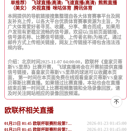
单推荐）
飞球直播(高清)
飞速直播(高清)
熊熊直播
（美女）
央视直播
咪咕体育
腾讯体育
本网提供的导航链接搜集整理自各大体育赛事平台及网
友补充上传，以各大平台优质体育赛事资源为主旨，为
广大体育爱好者寻觅、收藏、分享、集合而成，如果用
户发现有更稳定流畅的信号源，欢迎以(当前页面链接、
信号源名称、比赛信号链接、上传者名称)为格式，通过
邮件方式上传相关链接，网友上传链接不得包含违法违
规内容。
介绍：北京时间2025-11-07 04:00:00，欧联杯《皇家贝蒂
斯VS里昂》比赛开赛， 飞球直播将会在开赛前提供直播
信号链接，喜皇家贝蒂斯VS里昂的球迷可以收藏本页
面， 第一时间在本页面免费在线观看皇家贝蒂斯VS皇家
贝蒂斯比赛直播。如果错过比赛直播，本站也会在直播
结束后第一时间送上比赛视频集锦和全场录像回放，请
及时关注网站相应的录像回放频道。
欧联杯相关直播
2026-01-23 01:45:00
01月23日 01:45 欧联杯联赛阶段第7轮 弗赖堡vs特拉维夫马卡比
2026-01-23 01:45:00
01月23日 01:45 欧联杯联赛阶段第7轮 博洛尼亚vs凯尔特人