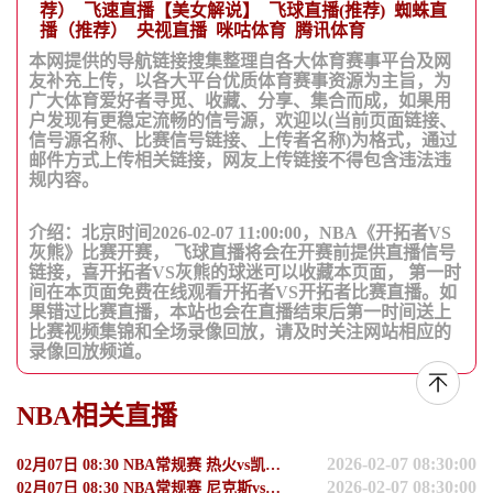
荐）
飞速直播【美女解说】
飞球直播(推荐)
蜘蛛直
播（推荐）
央视直播
咪咕体育
腾讯体育
本网提供的导航链接搜集整理自各大体育赛事平台及网
友补充上传，以各大平台优质体育赛事资源为主旨，为
广大体育爱好者寻觅、收藏、分享、集合而成，如果用
户发现有更稳定流畅的信号源，欢迎以(当前页面链接、
信号源名称、比赛信号链接、上传者名称)为格式，通过
邮件方式上传相关链接，网友上传链接不得包含违法违
规内容。
介绍：北京时间2026-02-07 11:00:00，NBA《开拓者VS
灰熊》比赛开赛， 飞球直播将会在开赛前提供直播信号
链接，喜开拓者VS灰熊的球迷可以收藏本页面， 第一时
间在本页面免费在线观看开拓者VS开拓者比赛直播。如
果错过比赛直播，本站也会在直播结束后第一时间送上
比赛视频集锦和全场录像回放，请及时关注网站相应的
录像回放频道。
NBA相关直播
2026-02-07 08:30:00
02月07日 08:30 NBA常规赛 热火vs凯尔特人
2026-02-07 08:30:00
02月07日 08:30 NBA常规赛 尼克斯vs活塞