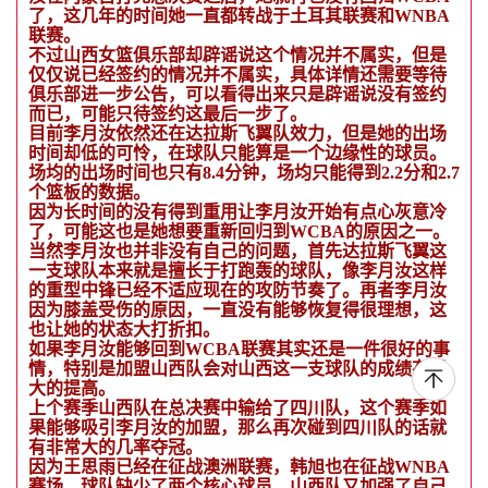
了，这几年的时间她一直都转战于土耳其联赛和WNBA
联赛。
不过山西女篮俱乐部却辟谣说这个情况并不属实，但是
仅仅说已经签约的情况并不属实，具体详情还需要等待
俱乐部进一步公告，可以看得出来只是辟谣说没有签约
而已，可能只待签约这最后一步了。
目前李月汝依然还在达拉斯飞翼队效力，但是她的出场
时间却低的可怜，在球队只能算是一个边缘性的球员。
场均的出场时间也只有8.4分钟，场均只能得到2.2分和2.7
个篮板的数据。
因为长时间的没有得到重用让李月汝开始有点心灰意冷
了，可能这也是她想要重新回归到WCBA的原因之一。
当然李月汝也并非没有自己的问题，首先达拉斯飞翼这
一支球队本来就是擅长于打跑轰的球队，像李月汝这样
的重型中锋已经不适应现在的攻防节奏了。再者李月汝
因为膝盖受伤的原因，一直没有能够恢复得很理想，这
也让她的状态大打折扣。
如果李月汝能够回到WCBA联赛其实还是一件很好的事
情，特别是加盟山西队会对山西这一支球队的成绩有很
大的提高。
上个赛季山西队在总决赛中输给了四川队，这个赛季如
果能够吸引李月汝的加盟，那么再次碰到四川队的话就
有非常大的几率夺冠。
因为王思雨已经在征战澳洲联赛，韩旭也在征战WNBA
赛场，球队缺少了两个核心球员，山西队又加强了自己