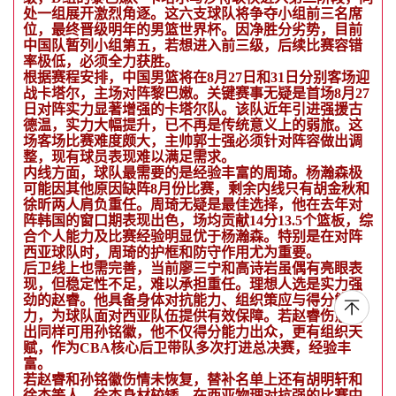
处一组展开激烈角逐。这六支球队将争夺小组前三名席
位，最终晋级明年的男篮世界杯。因净胜分劣势，目前
中国队暂列小组第五，若想进入前三级，后续比赛容错
率极低，必须全力获胜。
根据赛程安排，中国男篮将在8月27日和31日分别客场迎
战卡塔尔，主场对阵黎巴嫩。关键赛事无疑是首场8月27
日对阵实力显著增强的卡塔尔队。该队近年引进强援古
德温，实力大幅提升，已不再是传统意义上的弱旅。这
场客场比赛难度颇大，主帅郭士强必须针对阵容做出调
整，现有球员表现难以满足需求。
内线方面，球队最需要的是经验丰富的周琦。杨瀚森极
可能因其他原因缺阵8月份比赛，剩余内线只有胡金秋和
徐昕两人肩负重任。周琦无疑是最佳选择，他在去年对
阵韩国的窗口期表现出色，场均贡献14分13.5个篮板，综
合个人能力及比赛经验明显优于杨瀚森。特别是在对阵
西亚球队时，周琦的护框和防守作用尤为重要。
后卫线上也需完善，当前廖三宁和高诗岩虽偶有亮眼表
现，但稳定性不足，难以承担重任。理想人选是实力强
劲的赵睿。他具备身体对抗能力、组织策应与得分能
力，为球队面对西亚队伍提供有效保障。若赵睿伤愈复
出同样可用孙铭徽，他不仅得分能力出众，更有组织天
赋，作为CBA核心后卫带队多次打进总决赛，经验丰
富。
若赵睿和孙铭徽伤情未恢复，替补名单上还有胡明轩和
徐杰等人。徐杰身材较矮，在西亚物理对抗强的比赛中