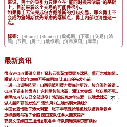
来说，勇士的吸引力只建立在“能同时换来浓眉”的基础
上，目前来看这个交易的可能性很小。
如果勇士无法完成包含戴维斯的打包交易，那么勇士不
会成为詹姆斯优先考虑的落脚点，勇士内部也清楚这一
点。
标签：
[Shams]
[Shooter]
[詹姆斯]
[下家]
[交易]
[浓
眉]
[节目]
[勇士]
[戴维斯]
[消息资讯]
[库里]
最新资讯
盘点WCBA重磅交易！翟若云张茹加盟家乡球队，董可尔或加盟河南，李月汝未定！
曝湖人计划2年2000万签库明加 让其出任先发小前
一进一出调整阵容！山西男篮引援方案临时更改，放弃签约首钢顶薪内线范子铭，侯向锋：欢迎胡金秋
CBA下课主帅盘点！许利民劳苦功高，潘江太突然，张庆鹏不冤，杜锋保留体面！
姚明NBA队友已全部退役！洛瑞结束20年生涯，以猛龙球员身份退役
湖人新阵容首发难产 清洗用力过猛伤到大动脉？
中国女篮惜败于澳大利亚，张子宇表现抢眼但球队遭遇滑铁卢
庞峥麟晒与孩子合照 因国家队任务未回家陪产
郭昊文无缘国王加州夏联名单 母队同曦渴望顶薪续约