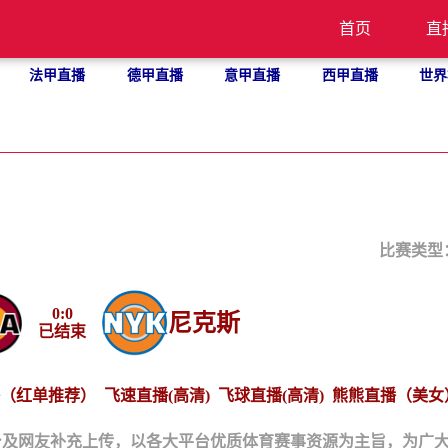
首页
直
法甲直播
德甲直播
意甲直播
西甲直播
世界
比赛类型
0
:
0
尼克斯
已结束
（红单推荐）
飞速直播(高清)
飞球直播(高清)
熊熊直播（美女
台及网友补充上传，以各大平台优质体育赛事资源为主旨，为广