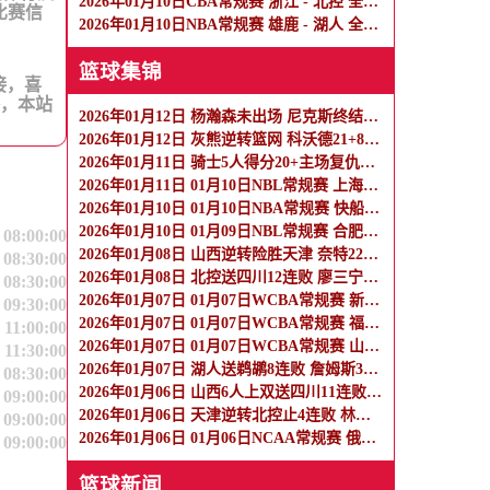
2026年01月10日CBA常规赛 浙江 - 北控 全场录像
比赛信
2026年01月10日NBA常规赛 雄鹿 - 湖人 全场录像
篮球集锦
接，喜
播，本站
2026年01月12日 杨瀚森未出场 尼克斯终结开拓者5连胜 阿夫迪亚最后时刻伤退
2026年01月12日 灰熊逆转篮网 科沃德21+8 兰代尔16+9 克洛尼17中4
2026年01月11日 骑士5人得分20+主场复仇森林狼 米切尔28+8 爱德华兹25+5
2026年01月11日 01月10日NBL常规赛 上海玄鸟 107 - 88 贵州猛龙 全场集锦
2026年01月10日 01月10日NBA常规赛 快船 - 篮网 精彩镜头
2026年01月10日 01月09日NBL常规赛 合肥狂风 72 - 82 石家庄翔蓝 全场集锦
 08:00:00
2026年01月08日 山西逆转险胜天津 奈特22分 哈姆雷特34+8 林庭谦12分
 08:30:00
2026年01月08日 北控送四川12连败 廖三宁18+6+5 庞兹30+6 段睿骐16分
 08:30:00
2026年01月07日 01月07日WCBA常规赛 新疆女篮72-97 四川女篮 全场集锦
 09:30:00
2026年01月07日 01月07日WCBA常规赛 福建女篮77-92厦门女篮 全场集锦
 11:00:00
2026年01月07日 01月07日WCBA常规赛 山西女篮93-75山东女篮 全场集锦
 11:30:00
2026年01月07日 湖人送鹈鹕8连败 詹姆斯30+8+8 东契奇30+10 墨菲42+5
 08:30:00
2026年01月06日 山西6人上双送四川11连败 迪亚洛17+8+6 原帅17分 刘传兴12+7
 09:00:00
2026年01月06日 天津逆转北控止4连败 林庭谦27+6 赖俊豪20分 里勒32分
 09:00:00
2026年01月06日 01月06日NCAA常规赛 俄勒冈大学 - 罗格斯纽瓦克 集锦
 09:00:00
篮球新闻