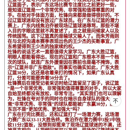
辽篮面子，表示广东这场比赛专注度比之前更好一些，
是知道辽篮是一个非常优秀、非常强和值得尊重的对
手。在给对手体面方面，杜锋向来都是做得很好的。不
过辽篮球迷却没有放过广东球员。在广东与辽篮的潜力
赛上，广东内线焦泊乔被现场辽篮球迷辱骂，那些不堪
入目的字眼这里就不再复述了，总之就是问候家人以及
传统国骂。这下辽篮真的是输球又输人了。而朱芳雨则
在与北控沟通本赛季表现出色的王少杰的买断事宜，广
东希望得到王少杰的独家续约权。
杜锋的说话艺术一直都值得大家学习。广东大胜辽篮，
明眼人都能看得出，现在的辽篮和广东根本不是一个档
次的球队，就连广东外援奎因在赛前也是毫不掩饰，表
示“辽篮并非广东宿敌”。而事实也确实如此，广东大胜
辽篮30分，这还是收着来打的情况下，如果广东认真
打，分差可能要奔着50分去了。
杜锋赛后在接受记者采访时给辽篮留足了面子，说辽篮
“是一个非常优秀、非常强和值得尊重的对手，所以大家
自始至终都没有放松，非常专注。”其实我们也可以理解
为，杜锋在夸对手的同时也在暗示自身球队的强大。毕
竟“非常优秀、非常强”的球队都能被广东赢30分，那广
东岂不是“更加优秀、更加强大”吗？
广东在打完比赛后，还和辽篮打了一场潜力赛，这场潜
力赛广东以33-11大胜告终。焦泊乔在潜力赛中3投3中独
砍11分2篮板，没想到却惹来了现场辽篮球迷的不满，还