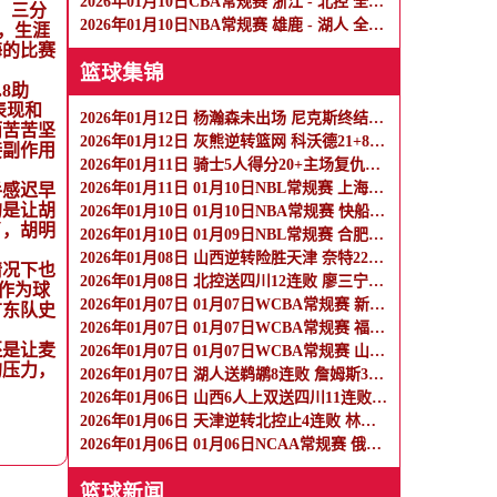
2026年01月10日CBA常规赛 浙江 - 北控 全场录像
，三分
2026年01月10日NBA常规赛 雄鹿 - 湖人 全场录像
，生涯
海的比赛
篮球集锦
8助
表现和
2026年01月12日 杨瀚森未出场 尼克斯终结开拓者5连胜 阿夫迪亚最后时刻伤退
而苦苦坚
2026年01月12日 灰熊逆转篮网 科沃德21+8 兰代尔16+9 克洛尼17中4
接副作用
2026年01月11日 骑士5人得分20+主场复仇森林狼 米切尔28+8 爱德华兹25+5
2026年01月11日 01月10日NBL常规赛 上海玄鸟 107 - 88 贵州猛龙 全场集锦
手感迟早
的是让胡
2026年01月10日 01月10日NBA常规赛 快船 - 篮网 精彩镜头
了，胡明
2026年01月10日 01月09日NBL常规赛 合肥狂风 72 - 82 石家庄翔蓝 全场集锦
2026年01月08日 山西逆转险胜天津 奈特22分 哈姆雷特34+8 林庭谦12分
情况下也
2026年01月08日 北控送四川12连败 廖三宁18+6+5 庞兹30+6 段睿骐16分
作为球
2026年01月07日 01月07日WCBA常规赛 新疆女篮72-97 四川女篮 全场集锦
广东队史
2026年01月07日 01月07日WCBA常规赛 福建女篮77-92厦门女篮 全场集锦
还是让麦
2026年01月07日 01月07日WCBA常规赛 山西女篮93-75山东女篮 全场集锦
的压力，
2026年01月07日 湖人送鹈鹕8连败 詹姆斯30+8+8 东契奇30+10 墨菲42+5
2026年01月06日 山西6人上双送四川11连败 迪亚洛17+8+6 原帅17分 刘传兴12+7
2026年01月06日 天津逆转北控止4连败 林庭谦27+6 赖俊豪20分 里勒32分
2026年01月06日 01月06日NCAA常规赛 俄勒冈大学 - 罗格斯纽瓦克 集锦
篮球新闻