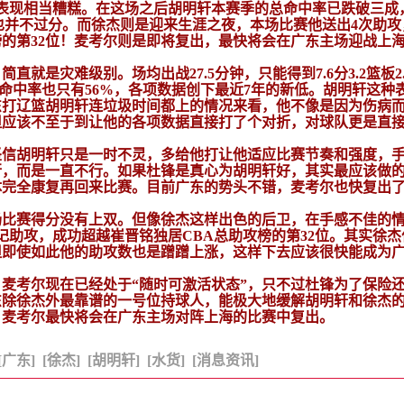
攻，表现相当糟糕。在这场之后胡明轩本赛季的总命中率已跌破三成
也并不过分。而徐杰则是迎来生涯之夜，本场比赛他送出4次助攻
的第32位！麦考尔则是即将复出，最快将会在广东主场迎战上
就是灾难级别。场均出战27.5分钟，只能得到7.6分3.2篮板2.
罚球命中率也只有56%，各项数据创下最近7年的新低。胡明轩这种
东打辽篮胡明轩连垃圾时间都上的情况来看，他不像是因为伤病
但应该不至于到让他的各项数据直接打了个对折，对球队更是直
坚信胡明轩只是一时不灵，多给他打让他适应比赛节奏和强度，
行，而是一直不行。如果杜锋是真心为胡明轩好，其实最应该做
体完全康复再回来比赛。目前广东的势头不错，麦考尔也快复出
场比赛得分没有上双。但像徐杰这样出色的后卫，在手感不佳的
记助攻，成功超越崔晋铭独居CBA总助攻榜的第32位。其实徐杰
但即使如此他的助攻数也是蹭蹭上涨，这样下去应该很快能成为
麦考尔现在已经处于“随时可激活状态”，只不过杜锋为了保险
东除徐杰外最靠谱的一号位持球人，能极大地缓解胡明轩和徐杰
，麦考尔最快将会在广东主场对阵上海的比赛中复出。
[广东]
[徐杰]
[胡明轩]
[水货]
[消息资讯]