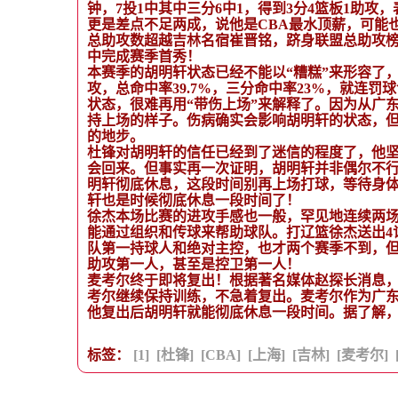
钟，7投1中其中三分6中1，得到3分4篮板1助
更是差点不足两成，说他是CBA最水顶薪，可能
总助攻数超越吉林名宿崔晋铭，跻身联盟总助攻榜
中完成赛季首秀！
本赛季的胡明轩状态已经不能以“糟糕”来形容了，简直
攻，总命中率39.7%，三分命中率23%，就连
状态，很难再用“带伤上场”来解释了。因为从广
持上场的样子。伤病确实会影响胡明轩的状态，
的地步。
杜锋对胡明轩的信任已经到了迷信的程度了，他
会回来。但事实再一次证明，胡明轩并非偶尔不
明轩彻底休息，这段时间别再上场打球，等待身
轩也是时候彻底休息一段时间了！
徐杰本场比赛的进攻手感也一般，罕见地连续两
能通过组织和传球来帮助球队。打辽篮徐杰送出4
队第一持球人和绝对主控，也才两个赛季不到，
助攻第一人，甚至是控卫第一人！
麦考尔终于即将复出！根据著名媒体赵探长消息，
考尔继续保持训练，不急着复出。麦考尔作为广
他复出后胡明轩就能彻底休息一段时间。据了解
标签：
[1]
[杜锋]
[CBA]
[上海]
[吉林]
[麦考尔]