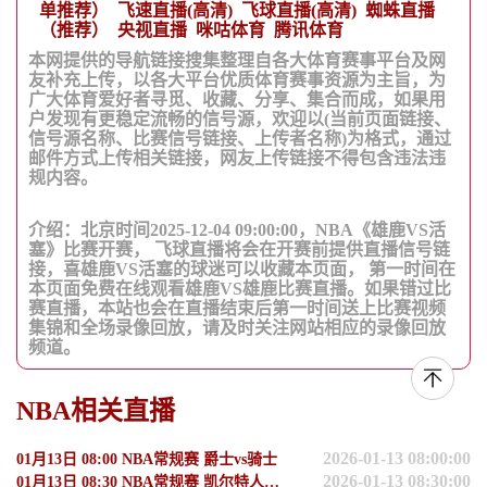
单推荐）
飞速直播(高清)
飞球直播(高清)
蜘蛛直播
（推荐）
央视直播
咪咕体育
腾讯体育
本网提供的导航链接搜集整理自各大体育赛事平台及网
友补充上传，以各大平台优质体育赛事资源为主旨，为
广大体育爱好者寻觅、收藏、分享、集合而成，如果用
户发现有更稳定流畅的信号源，欢迎以(当前页面链接、
信号源名称、比赛信号链接、上传者名称)为格式，通过
邮件方式上传相关链接，网友上传链接不得包含违法违
规内容。
介绍：北京时间2025-12-04 09:00:00，NBA《雄鹿VS活
塞》比赛开赛， 飞球直播将会在开赛前提供直播信号链
接，喜雄鹿VS活塞的球迷可以收藏本页面， 第一时间在
本页面免费在线观看雄鹿VS雄鹿比赛直播。如果错过比
赛直播，本站也会在直播结束后第一时间送上比赛视频
集锦和全场录像回放，请及时关注网站相应的录像回放
频道。
NBA相关直播
2026-01-13 08:00:00
01月13日 08:00 NBA常规赛 爵士vs骑士
2026-01-13 08:30:00
01月13日 08:30 NBA常规赛 凯尔特人vs步行者