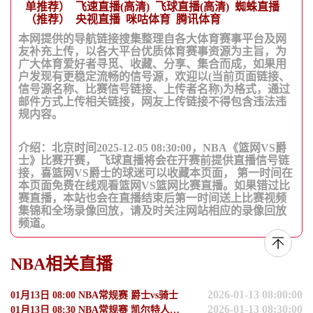
单推荐）
飞速直播(高清)
飞球直播(高清)
蜘蛛直播
（推荐）
央视直播
咪咕体育
腾讯体育
本网提供的导航链接搜集整理自各大体育赛事平台及网
友补充上传，以各大平台优质体育赛事资源为主旨，为
广大体育爱好者寻觅、收藏、分享、集合而成，如果用
户发现有更稳定流畅的信号源，欢迎以(当前页面链接、
信号源名称、比赛信号链接、上传者名称)为格式，通过
邮件方式上传相关链接，网友上传链接不得包含违法违
规内容。
介绍：北京时间2025-12-05 08:30:00，NBA《篮网VS爵
士》比赛开赛， 飞球直播将会在开赛前提供直播信号链
接，喜篮网VS爵士的球迷可以收藏本页面， 第一时间在
本页面免费在线观看篮网VS篮网比赛直播。如果错过比
赛直播，本站也会在直播结束后第一时间送上比赛视频
集锦和全场录像回放，请及时关注网站相应的录像回放
频道。
NBA相关直播
2026-01-13 08:00:00
01月13日 08:00 NBA常规赛 爵士vs骑士
2026-01-13 08:30:00
01月13日 08:30 NBA常规赛 凯尔特人vs步行者