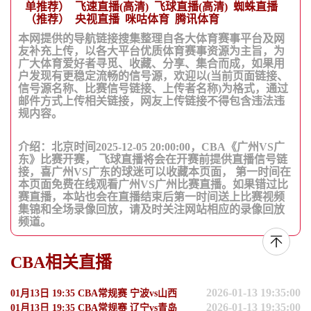
单推荐）
飞速直播(高清)
飞球直播(高清)
蜘蛛直播
（推荐）
央视直播
咪咕体育
腾讯体育
本网提供的导航链接搜集整理自各大体育赛事平台及网
友补充上传，以各大平台优质体育赛事资源为主旨，为
广大体育爱好者寻觅、收藏、分享、集合而成，如果用
户发现有更稳定流畅的信号源，欢迎以(当前页面链接、
信号源名称、比赛信号链接、上传者名称)为格式，通过
邮件方式上传相关链接，网友上传链接不得包含违法违
规内容。
介绍：北京时间2025-12-05 20:00:00，CBA《广州VS广
东》比赛开赛， 飞球直播将会在开赛前提供直播信号链
接，喜广州VS广东的球迷可以收藏本页面， 第一时间在
本页面免费在线观看广州VS广州比赛直播。如果错过比
赛直播，本站也会在直播结束后第一时间送上比赛视频
集锦和全场录像回放，请及时关注网站相应的录像回放
频道。
CBA相关直播
2026-01-13 19:35:00
01月13日 19:35 CBA常规赛 宁波vs山西
2026-01-13 19:35:00
01月13日 19:35 CBA常规赛 辽宁vs青岛