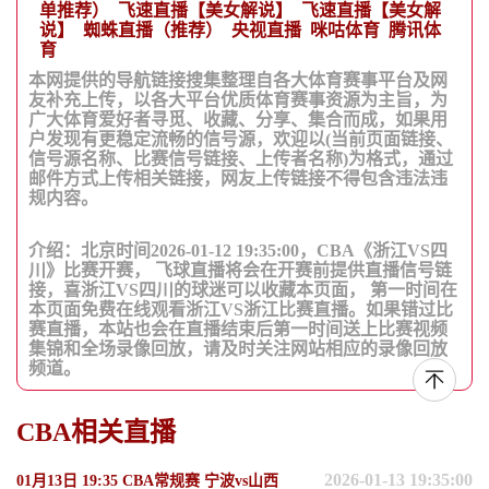
单推荐）
飞速直播【美女解说】
飞速直播【美女解
说】
蜘蛛直播（推荐）
央视直播
咪咕体育
腾讯体
育
本网提供的导航链接搜集整理自各大体育赛事平台及网
友补充上传，以各大平台优质体育赛事资源为主旨，为
广大体育爱好者寻觅、收藏、分享、集合而成，如果用
户发现有更稳定流畅的信号源，欢迎以(当前页面链接、
信号源名称、比赛信号链接、上传者名称)为格式，通过
邮件方式上传相关链接，网友上传链接不得包含违法违
规内容。
介绍：北京时间2026-01-12 19:35:00，CBA《浙江VS四
川》比赛开赛， 飞球直播将会在开赛前提供直播信号链
接，喜浙江VS四川的球迷可以收藏本页面， 第一时间在
本页面免费在线观看浙江VS浙江比赛直播。如果错过比
赛直播，本站也会在直播结束后第一时间送上比赛视频
集锦和全场录像回放，请及时关注网站相应的录像回放
频道。
CBA相关直播
2026-01-13 19:35:00
01月13日 19:35 CBA常规赛 宁波vs山西